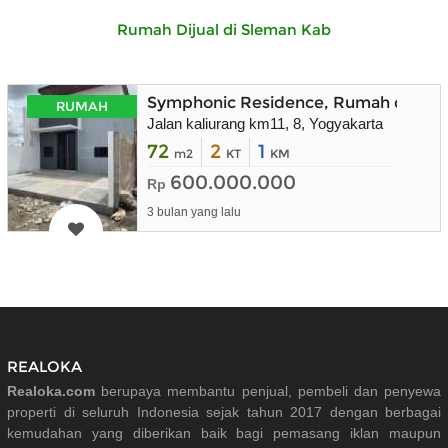
Rumah Dijual di Sleman Kab
Symphonic Residence, Rumah dekat 
RUMAH
Jalan kaliurang km11, 8, Yogyakarta
72
2
1
m2
KT
KM
600.000.000
Rp
3 bulan yang lalu
REALOKA
Realoka.com
berupaya membantu penjual, pembeli dan penyewa
properti di seluruh Indonesia sejak tahun 2017 dengan berbagai
kemudahan yang diberikan baik bagi pemasang iklan maupun