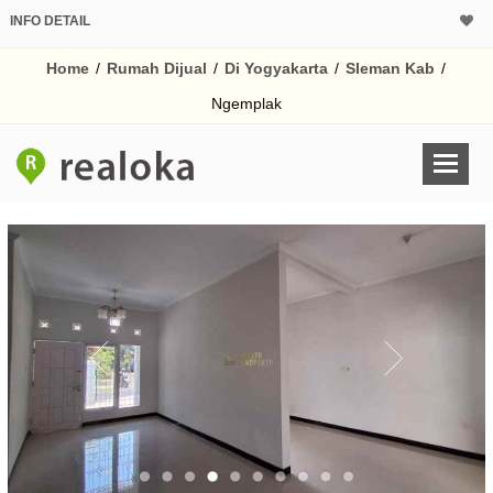
INFO DETAIL
CALCULATOR K
Home
/
Rumah Dijual
/
Di Yogyakarta
/
Sleman Kab
/
Harga Rp 1.
Pinjaman (PIN) 70
Ngemplak
% /th
O
Untuk hasil simulasi lai
pada kotak-kotak
Simpan Bun