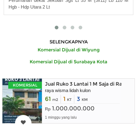
Perumahan dekat Sekolah Sgs Lt 55 M (5x11) Lb 110 M
Hgb - Hdp Utara 2 Lt
SELENGKAPNYA
Komersial Dijual di Wiyung
Komersial Dijual di Surabaya Kota
Jual Ruko 3 Lantai 1 M Saja di Raya W
KOMERSIAL
raya wisma lidah kulon
61
1
3
m2
KT
KM
1.000.000.000
Rp
1 minggu yang lalu