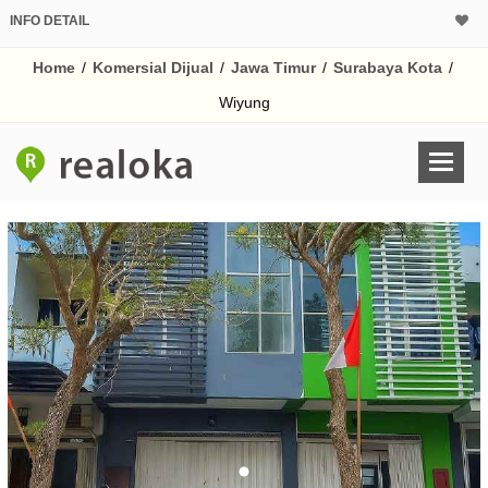
INFO DETAIL
CALCULATOR K
Home
/
Komersial Dijual
/
Jawa Timur
/
Surabaya Kota
/
Harga Rp 1.
Pinjaman (PIN) 70%
Wiyung
% /th
O
Untuk hasil simulasi lai
pada kotak-kotak
Simpan Bun