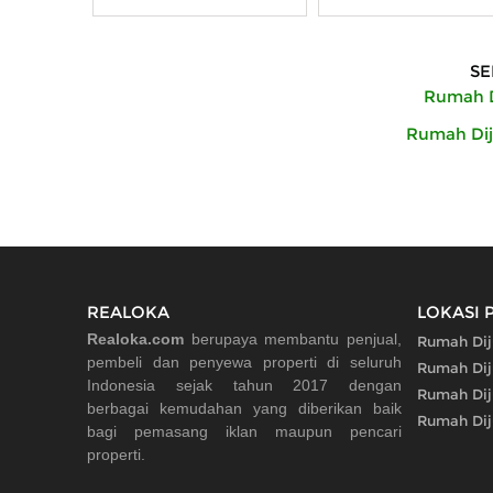
Pdam
SE
Rumah D
Rumah Dij
REALOKA
LOKASI 
Realoka.com
berupaya membantu penjual,
Rumah Dij
pembeli dan penyewa properti di seluruh
Rumah Diju
Indonesia sejak tahun 2017 dengan
Rumah Dij
berbagai kemudahan yang diberikan baik
Rumah Dij
bagi pemasang iklan maupun pencari
properti.