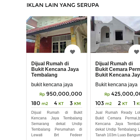
IKLAN LAIN YANG SERUPA
Dijual Rumah di
Dijual Rumah di
Bukit Kencana Jaya
Bukit Cemara Per
Tembalang
Bukit Kencana Ja
Semarang, dekat
Semarang
bukit kencana jaya
Bukit kencana jaya
Undip
950,000,000
425,000,0
Rp
Rp
180
4
3
103
2
1
m2
KT
KM
m2
KT
K
Dijual Rumah di Bukit
Jual Rumah Ready Lok
Kencana Jaya Tembalang
Bukit Cemara Permai,b
Semarang dekat Undip
Kencana Jaya Tembal
Tembalang Perumahan di
dekat Undip Tembalang 
Lewati Brt Fedeer
Tanah 103m Luas Bangu