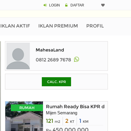
LOGIN
DAFTAR
CALCULATOR K
Harga Rp 3
Pinjaman (PIN) 70
IKLAN AKTIF
IKLAN PREMIUM
PROFIL
% /th
MahesaLand
0812 2689 7678
O
CALC. KPR
Untuk hasil simulasi lai
pada kotak-kotak
Simpan Bun
Rumah Ready Bisa KPR di Mijen Se
RUMAH
Mijen Semarang
121
2
1
m2
KT
KM
450.000.000
Rp