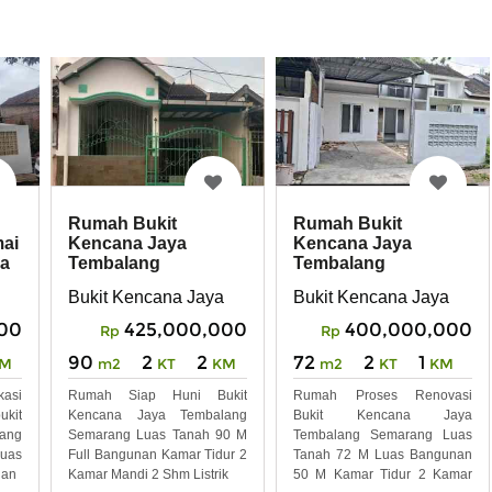
Rumah Bukit
Rumah Bukit
mai
Kencana Jaya
Kencana Jaya
ya
Tembalang
Tembalang
Semarang
Semarang
Bukit Kencana Jaya
Bukit Kencana Jaya
00
425,000,000
400,000,000
Rp
Rp
90
2
2
72
2
1
M
m2
KT
KM
m2
KT
KM
asi
Rumah Siap Huni Bukit
Rumah Proses Renovasi
ukit
Kencana Jaya Tembalang
Bukit Kencana Jaya
ang
Semarang Luas Tanah 90 M
Tembalang Semarang Luas
Luas
Full Bangunan Kamar Tidur 2
Tanah 72 M Luas Bangunan
nan
Kamar Mandi 2 Shm Listrik
50 M Kamar Tidur 2 Kamar