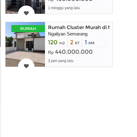
1 minggu yang lalu
Rumah Cluster Murah di Ngaliyan S
RUMAH
Ngaliyan Semarang
120
2
1
m2
KT
KM
440.000.000
Rp
3 jam yang lalu