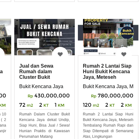
Mandi 1
Jual dan Sewa
Rumah 2 Lantai Siap
ya
Rumah dalam
Huni Bukit Kencana
Cluster Bukit
Jaya, Meteseh
Kencana Jaya
Tembalang
Bukit Kencana Jaya
Bukit Kencana Jaya, Me
Meteseh Tembalang
000
430,000,000
780,000,000
Rp
Rp
72
2
1
120
2
2
KM
m2
KT
KM
m2
KT
KM
h 10
Rumah Dalam Cluster Bukit
Rumah 2 Lantai Siap Huni
 ( 2
Kencana Jaya dekat Undip,
Bukit Kencana Jaya, Meteseh
cana
Siap Huni, Bisa Jual / Sewa!
Tembalang Rumah Rapi dan
njir
Hunian Praktis di Kawasan
Siap Ditempati di Semarang
Perumahan Matang
Atas, Lingkungan