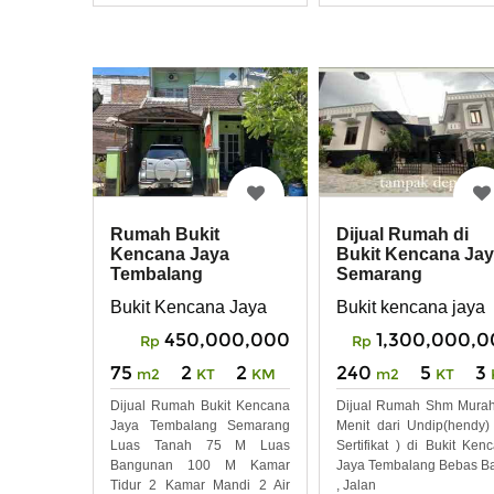
Lingkungan Tenang
Rumah Bukit
Dijual Rumah di
Kencana Jaya
Bukit Kencana Ja
Tembalang
Semarang
Semarang
Bukit Kencana Jaya
Bukit kencana jaya
450,000,000
1,300,000,
Rp
Rp
75
2
2
240
5
3
m2
KT
KM
m2
KT
Dijual Rumah Bukit Kencana
Dijual Rumah Shm Mura
Jaya Tembalang Semarang
Menit dari Undip(hendy)
Luas Tanah 75 M Luas
Sertifikat ) di Bukit Ken
Bangunan 100 M Kamar
Jaya Tembalang Bebas Ba
Tidur 2 Kamar Mandi 2 Air
, Jalan