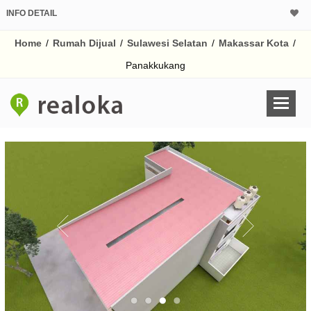
INFO DETAIL
CALCULATOR K
Home
/
Rumah Dijual
/
Sulawesi Selatan
/
Makassar Kota
/
Harga Rp 4.
Pinjaman (PIN) 70%
Panakkukang
% /th
O
Untuk hasil simulasi lai
pada kotak-kotak
Simpan Bun