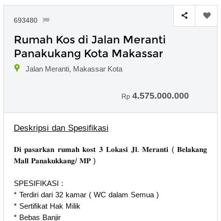
693480
Rumah Kos di Jalan Meranti
Panakukang Kota Makassar
Jalan Meranti, Makassar Kota
4.575.000.000
Rp
Deskripsi dan Spesifikasi
𝐃𝐢 𝐩𝐚𝐬𝐚𝐫𝐤𝐚𝐧 𝐫𝐮𝐦𝐚𝐡 𝐤𝐨𝐬𝐭 𝟑 𝐋𝐨𝐤𝐚𝐬𝐢 𝐉𝐥. 𝐌𝐞𝐫𝐚𝐧𝐭𝐢 ( 𝐁𝐞𝐥𝐚𝐤𝐚𝐧𝐠
𝐌𝐚𝐥𝐥 𝐏𝐚𝐧𝐚𝐤𝐮𝐤𝐤𝐚𝐧𝐠/ 𝐌𝐏 )
SPESIFIKASI :
* Terdiri dari 32 kamar ( WC dalam Semua )
* Sertifikat Hak Milik
* Bebas Banjir