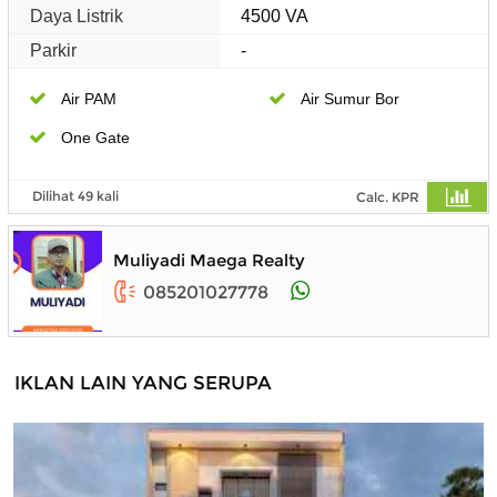
Daya Listrik
4500 VA
Parkir
-
Air PAM
Air Sumur Bor
One Gate
Dilihat 49 kali
Calc. KPR
Muliyadi Maega Realty
085201027778
IKLAN LAIN YANG SERUPA