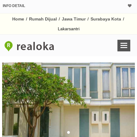
INFO DETAIL
CALCULATOR K
Home
/
Rumah Dijual
/
Jawa Timur
/
Surabaya Kota
/
Harga Rp 1.
Pinjaman (PIN) 70
Lakarsantri
% /th
O
Untuk hasil simulasi lai
pada kotak-kotak
Simpan Bun