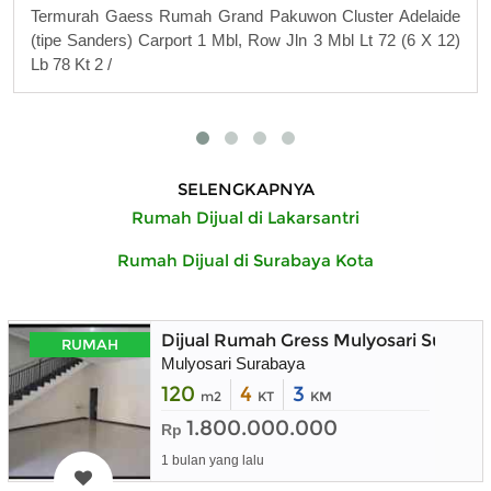
Termurah Gaess Rumah Grand Pakuwon Cluster Adelaide
(tipe Sanders) Carport 1 Mbl, Row Jln 3 Mbl Lt 72 (6 X 12)
Lb 78 Kt 2 /
SELENGKAPNYA
Rumah Dijual di Lakarsantri
Rumah Dijual di Surabaya Kota
Dijual Rumah Gress Mulyosari Suraba
RUMAH
Mulyosari Surabaya
120
4
3
m2
KT
KM
1.800.000.000
Rp
1 bulan yang lalu