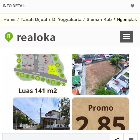
INFO DETAIL
CALCULATOR K
Home
/
Tanah Dijual
/
Di Yogyakarta
/
Sleman Kab
/
Ngemplak
Harga
Pinjaman (PIN) 70
% /th
O
Untuk hasil simulasi lai
pada kotak-kotak
Simpan Bun