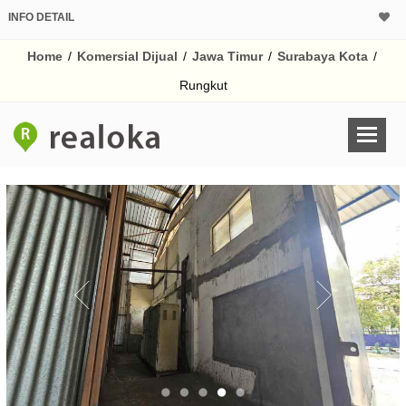
INFO DETAIL
CALCULATOR K
Home
/
Komersial Dijual
/
Jawa Timur
/
Surabaya Kota
/
Harga Rp 195
Pinjaman (PIN) 70% 
Rungkut
% /th
O
Untuk hasil simulasi lai
pada kotak-kotak
Simpan Bun