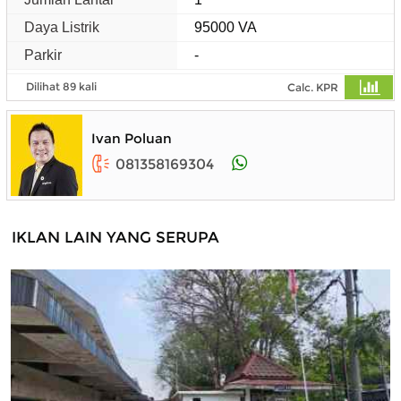
Daya Listrik
95000 VA
Parkir
-
Dilihat 89 kali
Calc. KPR
Ivan Poluan
081358169304
IKLAN LAIN YANG SERUPA