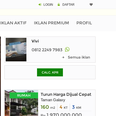
LOGIN
DAFTAR
CALCULATOR K
Harga Rp 2.
Pinjaman (PIN) 70%
IKLAN AKTIF
IKLAN PREMIUM
PROFIL
Vivi
% /th
0812 2249 7983
Semua iklan
O
CALC. KPR
Untuk hasil simulasi lai
pada kotak-kotak
Simpan Bun
Turun Harga Dijual Cepat Rumah 2 La
RUMAH
Taman Galaxy
160
4
3
m2
KT
KM
1.970.000.000
Rp