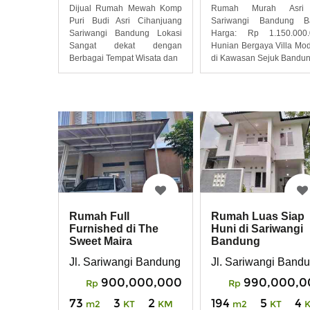
Dijual Rumah Mewah Komp
Rumah Murah Asri
Puri Budi Asri Cihanjuang
Sariwangi Bandung Ba
Sariwangi Bandung Lokasi
Harga: Rp 1.150.000.
Sangat dekat dengan
Hunian Bergaya Villa Mo
Berbagai Tempat Wisata dan
di Kawasan Sejuk Bandu
Rumah Full
Rumah Luas Siap
Furnished di The
Huni di Sariwangi
Sweet Maira
Bandung
Residence Sariwangi
Jl. Sariwangi Bandung Barat
Jl. Sariwangi Band
Bandung
900,000,000
990,000,0
Rp
Rp
73
3
2
194
5
4
m2
KT
KM
m2
KT