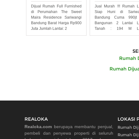
Dijual Rumah Full Furnished
Jual Murah !!! Rumah 
di Perumahan The Sweet
Siap Huni di Sariwa
Maira Residence Sariwangi
Bandung Cuma 990jt
Bandung Barat Harga Rp900
Bangunan 2 Lantai L
Juta Jumlah Lantai: 2
Tanah : 194 M L
Bangunan :
SE
Rumah D
Rumah Dijua
REALOKA
LOKASI 
Realoka.com
berupaya membantu penjual,
Rumah Dij
pembeli dan penyewa properti di seluruh
Rumah Dij