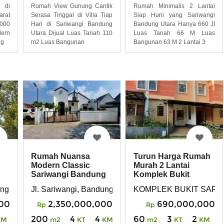
 di
Rumah View Gunung Cantik
Rumah Minimalis 2 Lantai
rat
Serasa Tinggal di Villa Tiap
Siap Huni yang Sariwangi
000
Hari di Sariwangi Bandung
Bandung Utara Hanya 660 Jt
dern
Utara Dijual Luas Tanah 110
Luas Tanah 66 M Luas
ng
m2 Luas Bangunan
Bangunan 63 M 2 Lantai 3
Rumah Nuansa
Turun Harga Rumah
Modern Classic
Murah 2 Lantai
Sariwangi Bandung
Komplek Bukit
Utara
Sariwangi Bandung
ung
Jl. Sariwangi, Bandung
KOMPLEK BUKIT SARI
00
2,350,000,000
690,000,000
Rp
Rp
200
4
4
60
3
2
KM
m2
KT
KM
m2
KT
KM