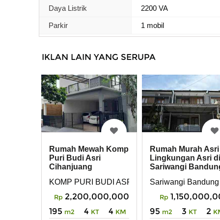
Daya Listrik
2200 VA
Parkir
1 mobil
IKLAN LAIN YANG SERUPA
Rumah Mewah Komp
Rumah Murah Asri
Puri Budi Asri
Lingkungan Asri d
Cihanjuang
Sariwangi Bandun
Sariwangi Bandung
KOMP PURI BUDI ASRI CIHANJUANG SARI
Sariwangi Bandung
2,200,000,000
1,150,000,
Rp
Rp
195
4
4
95
3
2
m2
KT
KM
m2
KT
K