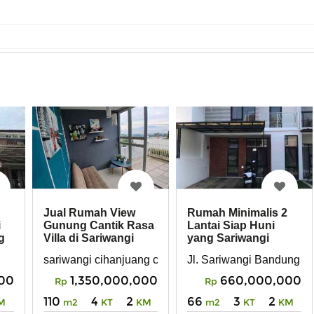
Jual Rumah View
Rumah Minimalis 2
i
Gunung Cantik Rasa
Lantai Siap Huni
g
Villa di Sariwangi
yang Sariwangi
Bandung Utara
Bandung Utara
WANGI BANDUNG
sariwangi cihanjuang ciwaruga Bandung utara
Jl. Sariwangi Bandung
000
1,350,000,000
660,000,000
Rp
Rp
110
4
2
66
3
2
M
m2
KT
KM
m2
KT
KM