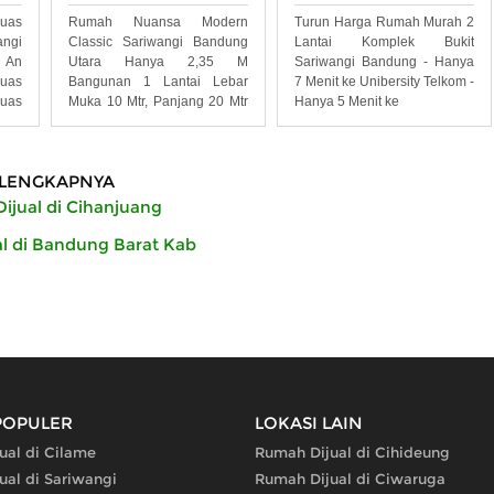
Luas
Rumah Nuansa Modern
Turun Harga Rumah Murah 2
ngi
Classic Sariwangi Bandung
Lantai Komplek Bukit
 An
Utara Hanya 2,35 M
Sariwangi Bandung - Hanya
uas
Bangunan 1 Lantai Lebar
7 Menit ke Unibersity Telkom -
uas
Muka 10 Mtr, Panjang 20 Mtr
Hanya 5 Menit ke
Hadap
LENGKAPNYA
ijual di Cihanjuang
l di Bandung Barat Kab
POPULER
LOKASI LAIN
ual di Cilame
Rumah Dijual di Cihideung
ual di Sariwangi
Rumah Dijual di Ciwaruga