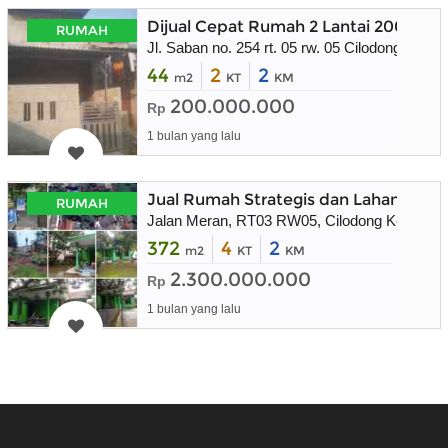
Dijual Cepat Rumah 2 Lantai 200 juta
RUMAH
Jl. Saban no. 254 rt. 05 rw. 05 Cilodong Depok
44
2
2
m2
KT
KM
200.000.000
Rp
1 bulan yang lalu
Jual Rumah Strategis dan Lahan Masi
RUMAH
Jalan Meran, RT03 RW05, Cilodong Kel. , Cil
372
4
2
m2
KT
KM
2.300.000.000
Rp
1 bulan yang lalu