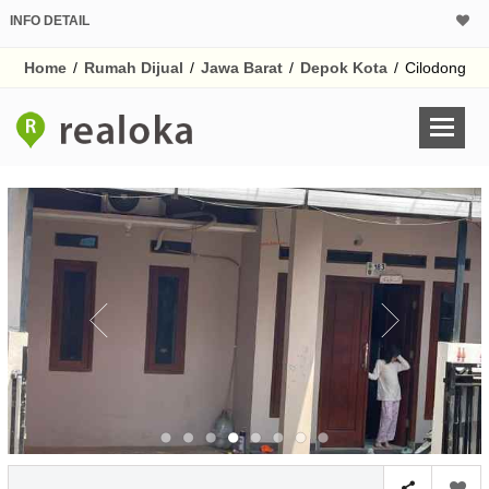
INFO DETAIL
CALCULATOR K
Home
/
Rumah Dijual
/
Jawa Barat
/
Depok Kota
/
Cilodong
Harga Rp 5
Pinjaman (PIN) 70
% /th
O
Untuk hasil simulasi lai
pada kotak-kotak
Simpan Bun