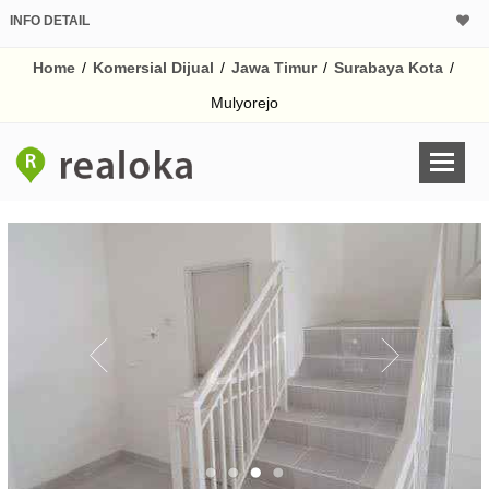
INFO DETAIL
CALCULATOR K
Home
/
Komersial Dijual
/
Jawa Timur
/
Surabaya Kota
/
Harga Rp 5.
Pinjaman (PIN) 70%
Mulyorejo
% /th
O
Untuk hasil simulasi lai
pada kotak-kotak
Simpan Bun