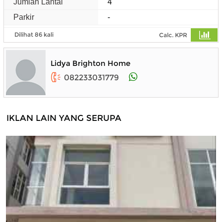
Jumlah Lantai
4
Parkir
-
Dilihat 86 kali
Calc. KPR
Lidya Brighton Home
082233031779
IKLAN LAIN YANG SERUPA