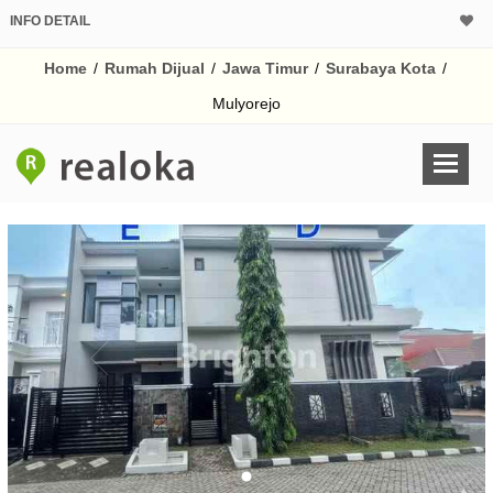
INFO DETAIL
CALCULATOR K
Home
/
Rumah Dijual
/
Jawa Timur
/
Surabaya Kota
/
Harga Rp 1.
Pinjaman (PIN) 70%
Mulyorejo
% /th
O
Untuk hasil simulasi lai
pada kotak-kotak
Simpan Bun