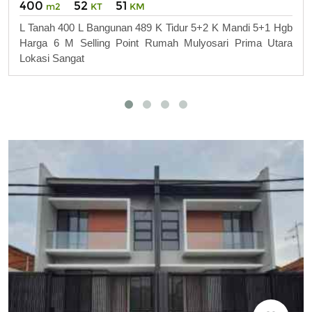
400
52
51
m2
KT
KM
L Tanah 400 L Bangunan 489 K Tidur 5+2 K Mandi 5+1 Hgb
Harga 6 M Selling Point Rumah Mulyosari Prima Utara
Lokasi Sangat