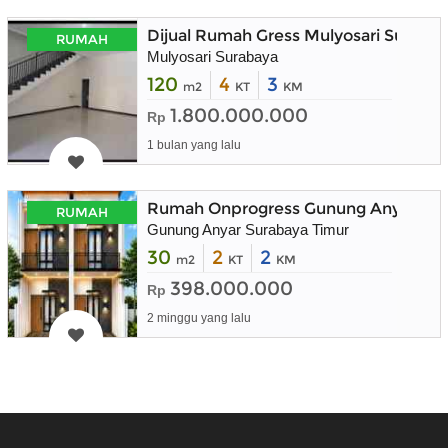
Dijual Rumah Gress Mulyosari Suraba
RUMAH
Mulyosari Surabaya
120
4
3
m2
KT
KM
1.800.000.000
Rp
1 bulan yang lalu
Rumah Onprogress Gunung Anyar Sura
RUMAH
Gunung Anyar Surabaya Timur
30
2
2
m2
KT
KM
398.000.000
Rp
2 minggu yang lalu