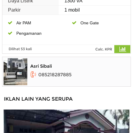
Daya Listrik
1300 VA
Parkir
1 mobil
Air PAM
One Gate
Pengamanan
Dilihat 53 kali
Calc. KPR
Asri Sibali
085218287885
IKLAN LAIN YANG SERUPA