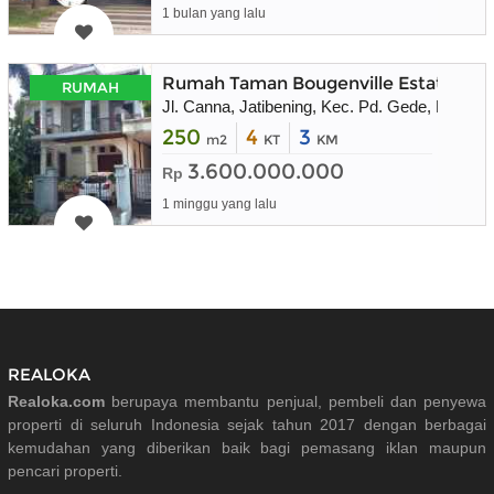
1 bulan yang lalu
Rumah Taman Bougenville Estate, Jati
RUMAH
Jl. Canna, Jatibening, Kec. Pd. Gede, Kota B
250
4
3
m2
KT
KM
3.600.000.000
Rp
1 minggu yang lalu
REALOKA
Realoka.com
berupaya membantu penjual, pembeli dan penyewa
properti di seluruh Indonesia sejak tahun 2017 dengan berbagai
kemudahan yang diberikan baik bagi pemasang iklan maupun
pencari properti.