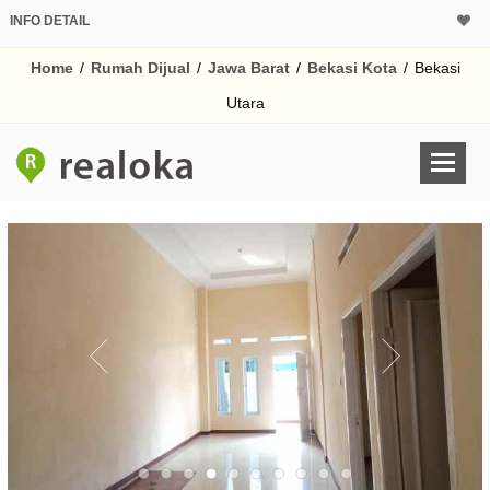
INFO DETAIL
CALCULATOR K
Home
/
Rumah Dijual
/
Jawa Barat
/
Bekasi Kota
/
Bekasi
Harga Rp 5
Pinjaman (PIN) 70
Utara
% /th
O
Untuk hasil simulasi lai
pada kotak-kotak
Simpan Bun