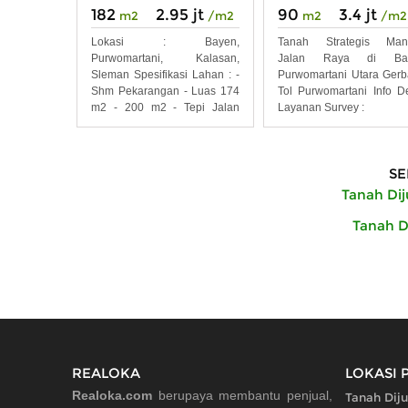
182
2.95 jt
90
3.4 jt
m2
/m2
m2
/m2
Lokasi : Bayen,
Tanah Strategis Man
Purwomartani, Kalasan,
Jalan Raya di Ba
Sleman Spesifikasi Lahan : -
Purwomartani Utara Ger
Shm Pekarangan - Luas 174
Tol Purwomartani Info De
m2 - 200 m2 - Tepi Jalan
Layanan Survey :
Raya
SE
Tanah Dij
Tanah D
REALOKA
LOKASI 
Realoka.com
berupaya membantu penjual,
Tanah Diju