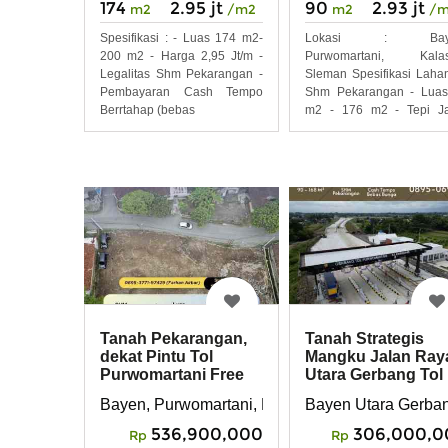
174
2.95 jt
90
2.93 jt
m2
/m2
m2
/
Spesifikasi : - Luas 174 m2-
Lokasi : Baye
200 m2 - Harga 2,95 Jt/m -
Purwomartani, Kalas
Legalitas Shm Pekarangan -
Sleman Spesifikasi Lahan
Pembayaran Cash Tempo
Shm Pekarangan - Luas
Berrtahap (bebas
m2 - 176 m2 - Tepi Ja
Raya
Tanah Pekarangan,
Tanah Strategis
dekat Pintu Tol
Mangku Jalan Ray
Purwomartani Free
Utara Gerbang Tol
Balik Nama
Purwomartani
Bayen, Purwomartani, Kalasan, Sleman
Bayen Utara Gerban
536,900,000
306,000,0
Rp
Rp