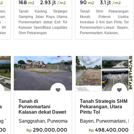
168
2.93 jt
90
3.1 jt
m2
m2
/m2
m2
/m2
n,
Tanah Kavling Strategis
Tanah Shm Pekarangan
an,
Samping Jalan Raya Utama
Murah, Potensi Usaha
 : -
Purwomartani dekat Exit Tol
Investasi 3 Km dari Pintu Tol
 90
Kalasan Spesifikasi Legalitas
Purwomartani Lokasi : Bayen,
lan
Shm Pekarangan
Purwomartani, Kalasan,
Tanah di
Tanah Strategis SHM
a
Purwomartani
Pekarangan, Utara
Kalasan dekat Dawet
Pintu Tol
Ringin Pak Bardi
Purwomartani
g Tol Purwomartani , Purwomartani, Kalasan, Sleman, DIY
Sanggrahan, Purwomartani, Kalasan, Sleman, DI Yog
Bayen, Purwomartani, Ka
Kalasan
00
290,000,000
498,400,000
Rp
Rp