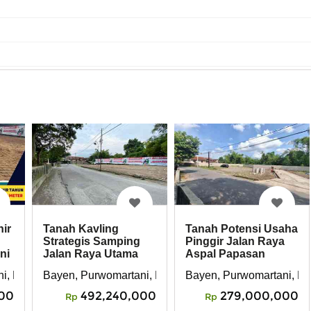
ir
Tanah Kavling
Tanah Potensi Usaha
Strategis Samping
Pinggir Jalan Raya
ni
Jalan Raya Utama
Aspal Papasan
Purwomartani
rta
i, Kalasan, Sleman
Bayen, Purwomartani, Kalasan, Sleman
Bayen, Purwomartani, Ka
00
492,240,000
279,000,000
Rp
Rp