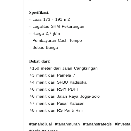
𝐒𝐩𝐞𝐬𝐢𝐟𝐢𝐤𝐚𝐬𝐢:
- Luas 173 - 191 m2
- Legalitas SHM Pekarangan
- Harga 2,7 jt/m
- Pembayaran Cash Tempo
- Bebas Bunga
𝐃𝐞𝐤𝐚𝐭 𝐝𝐚𝐫𝐢:
⭐️150 meter dari Jalan Cangkringan
⭐️3 menit dari Pamela 7
⭐️4 menit dari SPBU Kadisoka
⭐️6 menit dari RSIY PDHI
⭐️6 menit dari Jalan Raya Jogja-Solo
⭐️7 menit dari Pasar Kalasan
⭐️8 menit dari RS Panti Rini
#tanahdijual #tanahmurah #tanahstrategis #investa
#jogja #sleman