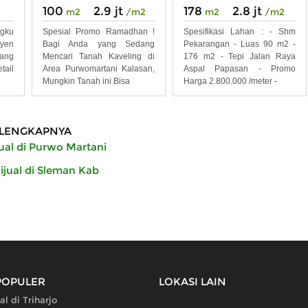
100
2.9 jt
178
2.8 jt
m2
/m2
m2
/m2
gku
Spesial Promo Ramadhan !
Spesifikasi Lahan : - Shm
yen
Bagi Anda yang Sedang
Pekarangan - Luas 90 m2 -
bang
Mencari Tanah Kaveling di
176 m2 - Tepi Jalan Raya
tail
Area Purwomartani Kalasan,
Aspal Papasan - Promo
Mungkin Tanah ini Bisa
Harga 2.800.000 /meter -
LENGKAPNYA
ual di Purwo Martani
ijual di Sleman Kab
POPULER
LOKASI LAIN
al di Triharjo