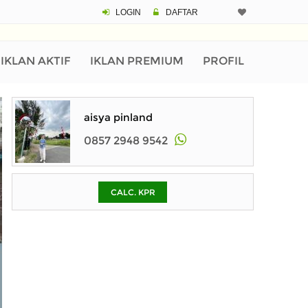
LOGIN
DAFTAR
CALCULATOR K
Harga
Pinjaman (PIN) 70
IKLAN AKTIF
IKLAN PREMIUM
PROFIL
% /th
aisya pinland
0857 2948 9542
O
CALC. KPR
Untuk hasil simulasi lai
pada kotak-kotak
Simpan Bun