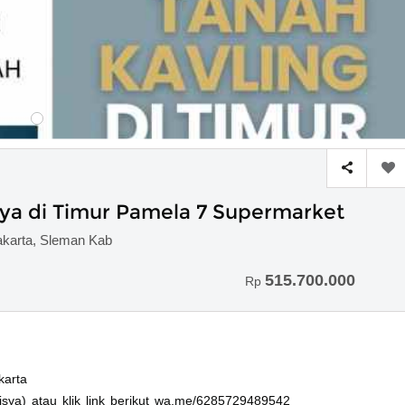
ya di Timur Pamela 7 Supermarket
akarta, Sleman Kab
515.700.000
Rp
karta
isya) atau klik link berikut wa.me/6285729489542