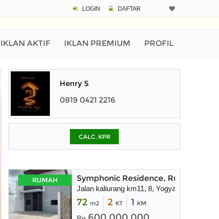
LOGIN
DAFTAR
CALCULATOR K
Harga Rp 8
Pinjaman (PIN) 70
IKLAN AKTIF
IKLAN PREMIUM
PROFIL
% /th
Henry S
0819 0421 2216
O
CALC. KPR
Untuk hasil simulasi lai
pada kotak-kotak
Simpan Bun
Symphonic Residence, Rumah dekat
RUMAH
Jalan kaliurang km11, 8, Yogyakarta
72
2
1
m2
KT
KM
600.000.000
Rp