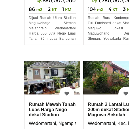
550,000,000
1,780,000,
Rp
Rp
86
2
1
104
4
3
m2
KT
KM
m2
KT
Dijual Rumah Utara Stadion
Rumah Baru Kontempor
Maguwoharjo Sleman
Full Furnished dekat Sta
Malangrejo Wedomartani
Maguwo Lokasi
Harga 550 Juta Nego Luas
Maguwoharjo, Dep
Tanah 86m Luas Bangunan
Sleman, Yogyakarta Ru
45
Desain
Rumah Mewah Tanah
Rumah 2 Lantai L
Luas Harga Nego
300m dekat Stadio
dekat Stadion
Maguwo Sekolah
Maguwo
Favorit
Wedomartani, Ngemplak, Sleman, Yogyakarta
Wedomartani, Kec. 