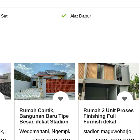
 Set
Alat Dapur
Rumah Cantik,
Rumah 2 Unit Proses
Bangunan Baru Tipe
Finishing Full
Besar, dekat Stadion
Furnish dekat
Maguwo
Stadion
k, Sleman, Yogyakarta
Wedomartani, Ngemplak, Sleman, Yogyakarta
stadion maguwoharjo
Maguwoharjo