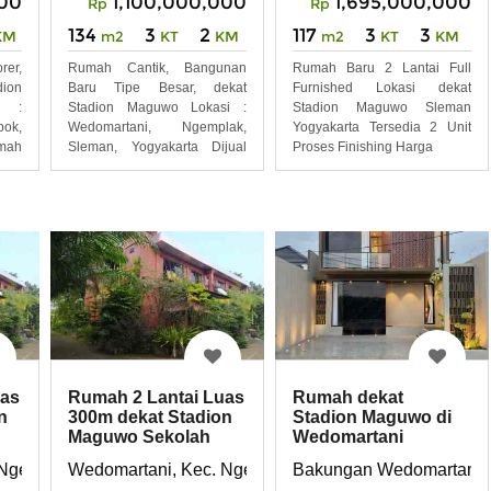
000
1,100,000,000
1,695,000,000
Rp
Rp
134
3
2
117
3
3
KM
m2
KT
KM
m2
KT
KM
er,
Rumah Cantik, Bangunan
Rumah Baru 2 Lantai Full
dion
Baru Tipe Besar, dekat
Furnished Lokasi dekat
 :
Stadion Maguwo Lokasi :
Stadion Maguwo Sleman
ok,
Wedomartani, Ngemplak,
Yogyakarta Tersedia 2 Unit
mah
Sleman, Yogyakarta Dijual
Proses Finishing Harga
Rumah
uas
Rumah 2 Lantai Luas
Rumah dekat
n
300m dekat Stadion
Stadion Maguwo di
Maguwo Sekolah
Wedomartani
Favorit
Ngemplak Sleman
Ngemplak, Kab. Sleman, Yogyakarta
Wedomartani, Kec. Ngemplak, Kab. Sleman, Yogyakar
Bakungan Wedomartani 
Yogyakarta