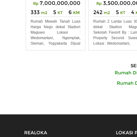
7,000,000,000
3,500,000,0
Rp
Rp
333
5
6
242
5
4
m2
KT
KM
m2
KT
Rumah Mewah Tanah Luas
Rumah 2 Lantai Luas 3
Harga Nego dekat Stadion
dekat Stadion Mag
Maguwo Lokasi :
Sekolah Favorit By : Lu
Wedomartani, Ngemplak,
Property Second Suwa
Sleman, Yogyakarta Dijual
Lokasi : Wedomartani,
Hunian
SE
Rumah Di
Rumah Di
REALOKA
LOKASI 