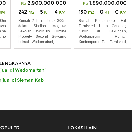
00
2,900,000,000
1,890,000,000
Rp
Rp
242
5
4
130
0
0
KM
m2
KT
KM
m2
KT
KM
00m
Rumah 2 Lantai Luas 300m
Rumah Kontemporer Full
uwo
dekat Stadion Maguwo
Furnished Utara Condong
mine
Sekolah Favorit By : Lumine
Catur di Bakungan,
rno
Property Second Suwarno
Wedomartani Rumah
Lokasi : Wedomartani,
Kontemporer Full Furnished,
Strategis
LENGKAPNYA
jual di Wedomartani
jual di Sleman Kab
POPULER
LOKASI LAIN