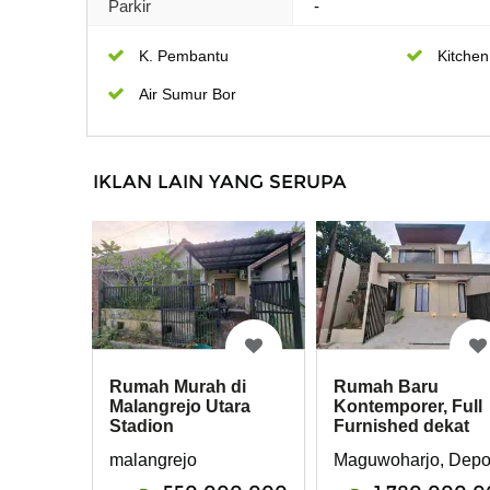
Parkir
-
K. Pembantu
Kitchen
Air Sumur Bor
IKLAN LAIN YANG SERUPA
Rumah Murah di
Rumah Baru
Malangrejo Utara
Kontemporer, Full
Stadion
Furnished dekat
Maguwoharjo
Stadion Maguwo
malangrejo
Maguwoharjo, Depo