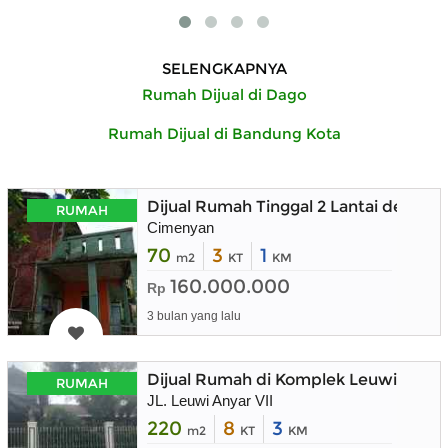
SELENGKAPNYA
Rumah Dijual di Dago
Rumah Dijual di Bandung Kota
Dijual Rumah Tinggal 2 Lantai denga
RUMAH
Cimenyan
70
3
1
m2
KT
KM
160.000.000
Rp
3 bulan yang lalu
Dijual Rumah di Komplek Leuwi Anya
RUMAH
JL. Leuwi Anyar VII
220
8
3
m2
KT
KM