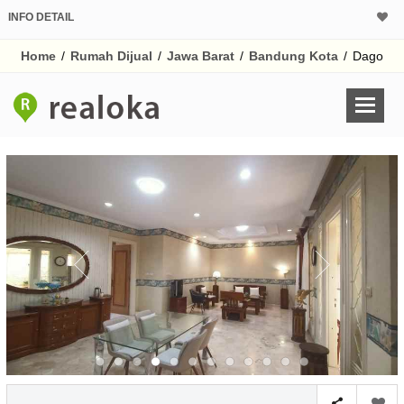
INFO DETAIL
CALCULATOR K
Home
/
Rumah Dijual
/
Jawa Barat
/
Bandung Kota
/
Dago
Harga Rp 6.
Pinjaman (PIN) 70%
% /th
O
Untuk hasil simulasi lai
pada kotak-kotak
Simpan Bun