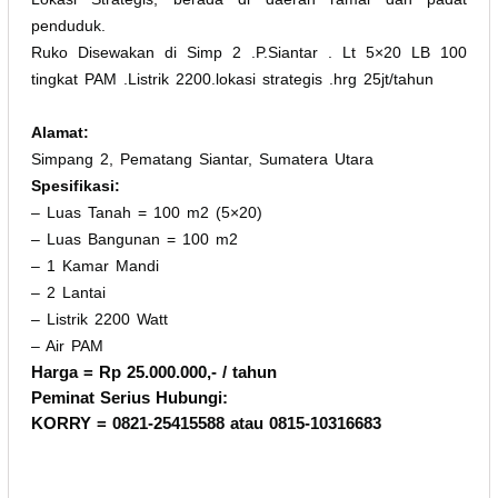
penduduk.
Ruko Disewakan di Simp 2 .P.Siantar . Lt 5×20 LB 100
tingkat PAM .Listrik 2200.lokasi strategis .hrg 25jt/tahun
Alamat:
Simpang 2, Pematang Siantar, Sumatera Utara
Spesifikasi:
– Luas Tanah = 100 m2 (5×20)
– Luas Bangunan = 100 m2
– 1 Kamar Mandi
– 2 Lantai
– Listrik 2200 Watt
– Air PAM
Harga = Rp 25.000.000,- / tahun
Peminat Serius Hubungi:
KORRY = 0821-25415588 atau 0815-10316683