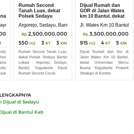
Rumah Second
Dijual Rumah dan
Tanah Luas, dekat
GOR di Jalan Wates
ana
Polsek Sedayu
km 10 Bantul, dekat
Bantul
Mercu Buana
ayu Bantul Yogyakarta
Argorejo, Sedayu, Bantul, Yogyakarta
Jl. Wates Km 10 Bantul Y
00
2,500,000,000
3,500,000,000
Rp
Rp
550
3
3
915
4
5
M
m2
KT
KM
m2
KT
KM
lly
Rumah Second Tanah Luas,
Dijual Rumah dan Gor di
ahan
dekat Polsek Sedayu Bantul
Jalan Wates Km 10 Bantul,
ana
Lokasi : Argorejo, Sedayu,
dekat Universitas Mercu
lly
Bantul, Yogyakarta Dijual
Buana Yogyakarta Properti
asuk
Rumah Second Cocok
Strategis di Koridor
LENGKAPNYA
 Dijual di Sedayu
ijual di Bantul Kab