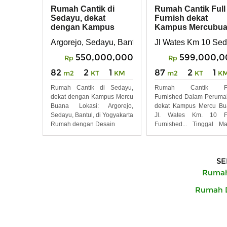
Rumah Cantik di
Rumah Cantik Full
Sedayu, dekat
Furnish dekat
dengan Kampus
Kampus Mercubu
Mercu Buana
Sedayu Bantul
Argorejo, Sedayu, Bantul, DI Yogyakarta
Jl Wates Km 10 Sed
550,000,000
599,000,0
Rp
Rp
82
2
1
87
2
1
m2
KT
KM
m2
KT
K
Rumah Cantik di Sedayu,
Rumah Cantik Fu
dekat dengan Kampus Mercu
Furnished Dalam Perum
Buana Lokasi: Argorejo,
dekat Kampus Mercu Bu
Sedayu, Bantul, di Yogyakarta
Jl. Wates Km. 10 Fu
Rumah dengan Desain
Furnished... Tinggal M
Bawa
SE
Rumah
Rumah D