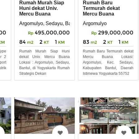
Rumah Murah Siap
Rumah Baru
Huni dekat Univ.
Termurah dekat
Mercu Buana
Mercu Buana
Argomulyo, Sedayu, Bantul, DI Yogyakarta
Argomulyo
495,000,000
299,000,000
000
Rp
Rp
84
2
1
83
2
1
m2
KT
KM
m2
KT
KM
KM
Rumah Murah Siap Huni
Rumah Baru Termurah dekat
ype
dekat Univ. Mercu Buana
Mercu Buana Lokasi:
r 2
Lokasi : Argomulyo, Sedayu,
Argomulyo, Kec. Sedayu,
ort
Bantul, di Yogyakarta Rumah
Kabupaten Bantul, Daerah
trik
Strategis Dekan
Istimewa Yogyakarta 55752