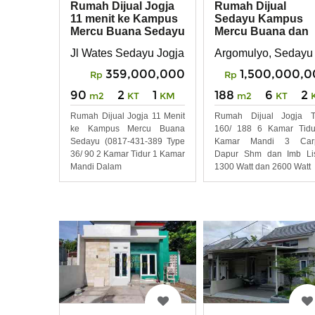
Rumah Dijual Jogja
Rumah Dijual
11 menit ke Kampus
Sedayu Kampus
Mercu Buana Sedayu
Mercu Buana dan
Sma Kebangsaan
Jl Wates Sedayu Jogja
Argomulyo, Sedayu
359,000,000
1,500,000,
Rp
Rp
90
2
1
188
6
2
m2
KT
KM
m2
KT
Rumah Dijual Jogja 11 Menit
Rumah Dijual Jogja T
ke Kampus Mercu Buana
160/ 188 6 Kamar Tidu
Sedayu (0817-431-389 Type
Kamar Mandi 3 Carp
36/ 90 2 Kamar Tidur 1 Kamar
Dapur Shm dan Imb Lis
Mandi Dalam
1300 Watt dan 2600 Watt