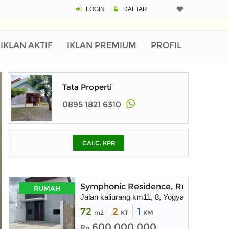
LOGIN
DAFTAR
CALCULATOR K
Harga Rp 3
Pinjaman (PIN) 70
IKLAN AKTIF
IKLAN PREMIUM
PROFIL
% /th
Tata Properti
0895 1821 6310
O
CALC. KPR
Untuk hasil simulasi lai
pada kotak-kotak
Simpan Bun
Symphonic Residence, Rumah dekat
RUMAH
Jalan kaliurang km11, 8, Yogyakarta
72
2
1
m2
KT
KM
600.000.000
Rp