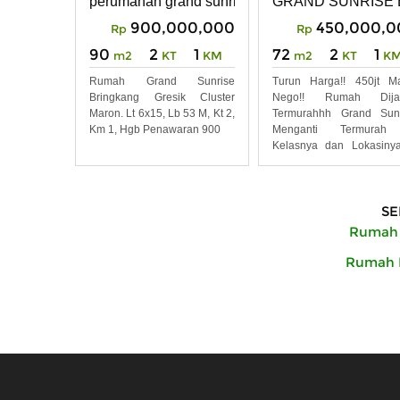
perumahan grand sunrise Menganti gresik
GRAND SUNRISE
Barat
900,000,000
450,000,0
Rp
Rp
90
2
1
72
2
1
m2
KT
KM
m2
KT
K
Rumah Grand Sunrise
Turun Harga!! 450jt M
Bringkang Gresik Cluster
Nego!! Rumah Dija
Maron. Lt 6x15, Lb 53 M, Kt 2,
Termurahhh Grand Sunr
Km 1, Hgb Penawaran 900
Menganti Termurah
Kelasnya dan Lokasiny
72m2
SE
Rumah D
Rumah D