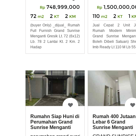
748,999,000
1,500,000,
Rp
Rp
72
2
2
110
2
1
m2
KT
KM
m2
KT
K
(buyer Only) _dijual_ Rumah
Jual Cepat 2 Unit Je
Full Furnish Grand Sunrise
Rumah Modern Minima
Menganti Gresik Lt. 72 (6x12)
Grand Sunrise Mengant
Lb. 78 2 Lantai Kt. 2 Km. 2
Boleh Dibeli Satuan) S
Hadap
Imb Ready Lt 110 M Lb 55
Rumahn Siap Huni di
Rumah 400 Jutaan
Perumahan Grand
Lebar 6 Grand
Sunrise Menganti
Sunrise Menganti
Gresik
dekat Surabaya