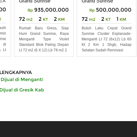
 EXPLANADE
Grand Sunrise
Grand Sunrise
00
935,000,000
500,000,000
Rp
Rp
72
2
2
72
2
1
M
m2
KT
KM
m2
KT
KM
asih
Rumah Baru Gress, Siap
Butuh Laku Cepat Grand
min
Huni Grand Sunrise, Raya
Sunrise Cluster Esplanade-
ise
Menganti Type Violet
Menganti Lt 72 (6x12) Lb 60
 di
Standard Blok Paling Depan
Kt 2 Km 1 Shgb, Hadap
a Lt
Lt 72 m2 (6 X 12) Lb 78 m2 2
Selatan Sudah Renovasi
LENGKAPNYA
ijual di Menganti
ijual di Gresik Kab