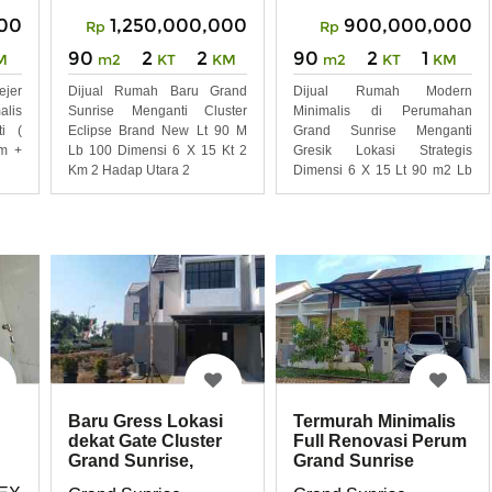
1,250,000,000
900,000,000
000
Rp
Rp
90
2
2
90
2
1
m2
KT
KM
m2
KT
KM
M
Dijual Rumah Baru Grand
Dijual Rumah Modern
jer
Sunrise Menganti Cluster
Minimalis di Perumahan
lis
Eclipse Brand New Lt 90 M
Grand Sunrise Menganti
i (
Lb 100 Dimensi 6 X 15 Kt 2
Gresik Lokasi Strategis
hm +
Km 2 Hadap Utara 2
Dimensi 6 X 15 Lt 90 m2 Lb
53 m2 1
Baru Gress Lokasi
Termurah Minimalis
dekat Gate Cluster
Full Renovasi Perum
Grand Sunrise,
Grand Sunrise
Menganti
Menganti, Gresik