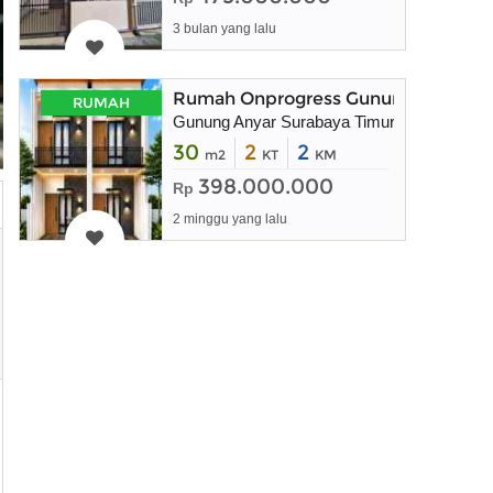
3 bulan yang lalu
Rumah Onprogress Gunung Anyar Sur
RUMAH
Gunung Anyar Surabaya Timur
30
2
2
m2
KT
KM
398.000.000
Rp
2 minggu yang lalu