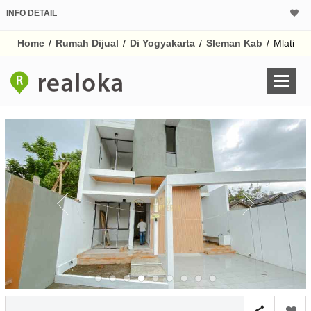
INFO DETAIL
CALCULATOR K
Home
/
Rumah Dijual
/
Di Yogyakarta
/
Sleman Kab
/
Mlati
Harga Rp 1.
Pinjaman (PIN) 70
% /th
O
Untuk hasil simulasi lai
pada kotak-kotak
Simpan Bun