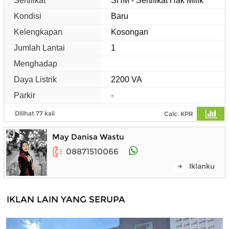
Sertifikat
SHM - Sertifikat Hak Milik
Kondisi
Baru
Kelengkapan
Kosongan
Jumlah Lantai
1
Menghadap
Daya Listrik
2200 VA
Parkir
-
Dilihat 77 kali
Calc. KPR
May Danisa Wastu
08871510066
Iklanku
IKLAN LAIN YANG SERUPA