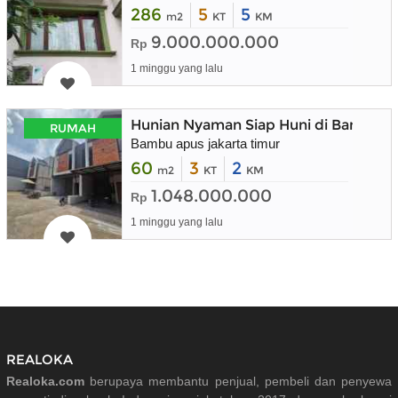
286
5
5
m2
KT
KM
9.000.000.000
Rp
1 minggu yang lalu
Hunian Nyaman Siap Huni di Bambu A
RUMAH
Bambu apus jakarta timur
60
3
2
m2
KT
KM
1.048.000.000
Rp
1 minggu yang lalu
REALOKA
Realoka.com
berupaya membantu penjual, pembeli dan penyewa