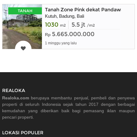
Tanah Zone Pink dekat Pandawa Golf
TANAH
Kutuh, Badung, Bali
1030
5.5 jt
m2
/m2
5.665.000.000
Rp
1 minggu yang lalu
REALOKA
Realoka.com
berupaya membantu penjual, pembeli dan penyewa
properti di seluruh Indonesia sejak tahun 2017 dengan berbagai
kemudahan yang diberikan baik bagi pemasang iklan maupun
pencari properti.
LOKASI POPULER