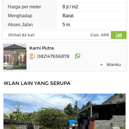
Harga per meter
8 jt / m2
Menghadap
Barat
Akses Jalan
5 m
Dilihat 82 kali
Calc. KPR
Karni Putra
082147656878
Iklanku
IKLAN LAIN YANG SERUPA