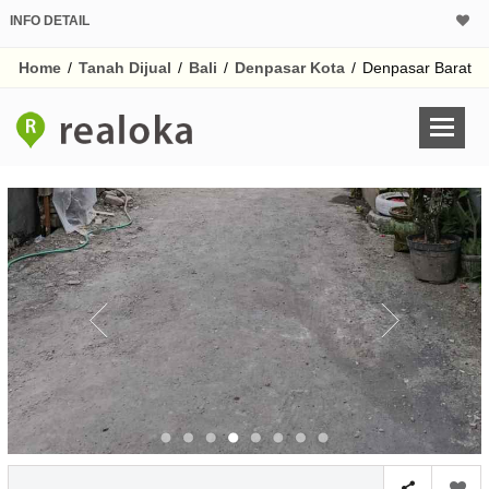
INFO DETAIL
CALCULATOR K
Home
/
Tanah Dijual
/
Bali
/
Denpasar Kota
/
Denpasar Barat
Harga
Pinjaman (PIN) 70%
% /th
O
Untuk hasil simulasi lai
pada kotak-kotak
Simpan Bun