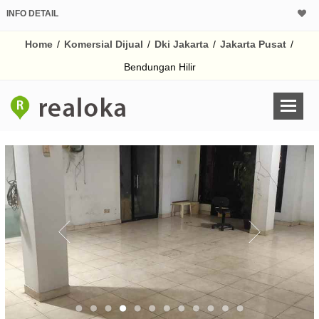
INFO DETAIL
CALCULATOR K
Home
/
Komersial Dijual
/
Dki Jakarta
/
Jakarta Pusat
/
Harga Rp 25
Pinjaman (PIN) 70% 
Bendungan Hilir
% /th
O
Untuk hasil simulasi lai
pada kotak-kotak
Simpan Bun