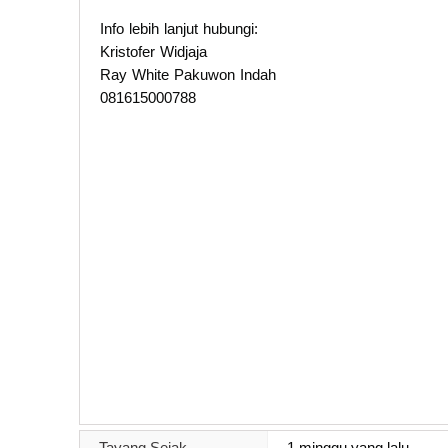
Info lebih lanjut hubungi:
Kristofer Widjaja
Ray White Pakuwon Indah
081615000788
Tayang Sejak
1 minggu yang lalu