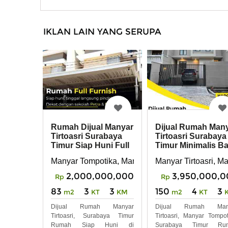
IKLAN LAIN YANG SERUPA
Rumah Dijual Manyar
Dijual Rumah Man
Tirtoasri Surabaya
Tirtoasri Surabaya
Timur Siap Huni Full
Timur Minimalis B
Furnished
Dua Lantai
Manyar Tompotika, Manyar Tirtoasri
Manyar Tirtoasri, M
2,000,000,000
3,950,000,0
Rp
Rp
83
3
3
150
4
3
m2
KT
KM
m2
KT
Dijual Rumah Manyar
Dijual Rumah Man
Tirtoasri, Surabaya Timur
Tirtoasri, Manyar Tompot
Rumah Siap Huni di
Surabaya Timur Ru