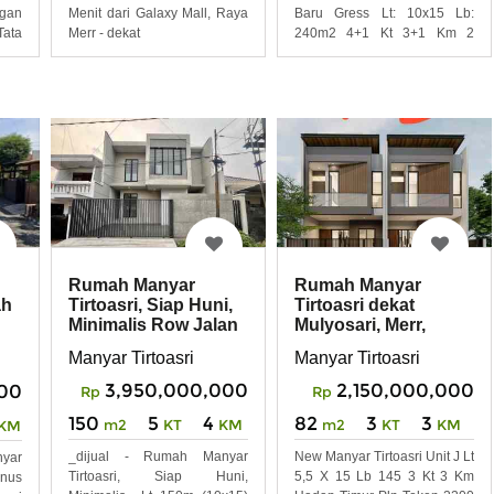
gan
Baru Gress Lt: 10x15 Lb:
Menit dari Galaxy Mall, Raya
ata
240m2 4+1 Kt 3+1 Km 2
Merr - dekat
Lantai
Rumah Manyar
Rumah Manyar
Tirtoasri, Siap Huni,
Tirtoasri dekat
ah
Minimalis Row Jalan
Mulyosari, Merr,
2 mobil
Klampis, Sukolilo
Manyar Tirtoasri
Manyar Tirtoasri
YYU
3,950,000,000
2,150,000,000
00
Rp
Rp
150
5
4
82
3
3
m2
KT
KM
m2
KT
KM
KM
_dijual - Rumah Manyar
New Manyar Tirtoasri Unit J Lt
yar
Tirtoasri, Siap Huni,
5,5 X 15 Lb 145 3 Kt 3 Km
onus