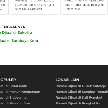
Minimalis_ Lt 150m (10x15)
Hadap Timur Pln Token 2200
nsi
Lb 240m (2lt) Kt 4+1, Km 3+1
Pdam Parkir Mobil Bisa 2 di
1 Km
Shm Timur 4400watt
Dalam Row
ow
LENGKAPNYA
Dijual di Sukolilo
ual di Surabaya Kota
POPULER
LOKASI LAIN
al di Lakarsantri
Rumah Dijual di Dukuh Sutorejo
ual di Menur Pumpungan
Rumah Dijual di Rungkut Tengah
ual di Sidosermo
Rumah Dijual di Kali Rungkut
ual di Panjang Jiwo
Rumah Dijual di Rungkut Kidul