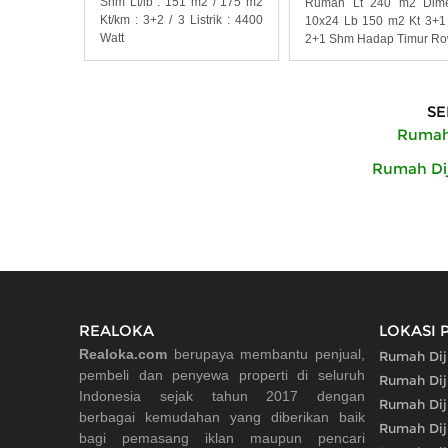
Shm Lt/lb : 151 m2 / 175 m2
Rumah Lt 240 m2 Dime
Kt/km : 3+2 / 3 Listrik : 4400
10x24 Lb 150 m2 Kt 3+
Watt
2+1 Shm Hadap Timur R
SE
Rumah 
Rumah Dij
REALOKA
LOKASI 
Realoka.com
berupaya membantu penjual,
Rumah Diju
pembeli dan penyewa properti di seluruh
Rumah Dij
Indonesia sejak tahun 2017 dengan
Rumah Dij
berbagai kemudahan yang diberikan baik
Rumah Dij
bagi pemasang iklan maupun pencari