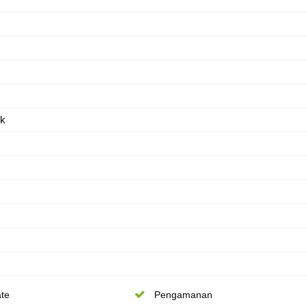
ik
te
Pengamanan