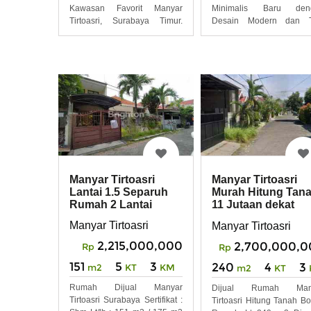
Kawasan Favorit Manyar
Minimalis Baru den
Tirtoasri, Surabaya Timur.
Desain Modern dan T
Berlokasi
Ruang
Manyar Tirtoasri
Manyar Tirtoasri
Lantai 1.5 Separuh
Murah Hitung Tan
Rumah 2 Lantai
11 Jutaan dekat
PETRA, Kertajaya
Manyar Tirtoasri
Manyar Tirtoasri
2,215,000,000
2,700,000,0
Rp
Rp
151
5
3
240
4
3
m2
KT
KM
m2
KT
Rumah Dijual Manyar
Dijual Rumah Man
Tirtoasri Surabaya Sertifikat :
Tirtoasri Hitung Tanah B