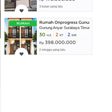
3 bulan yang lalu
Rumah Onprogress Gunung Anyar Sur
RUMAH
Gunung Anyar Surabaya Timur
30
2
2
m2
KT
KM
398.000.000
Rp
2 minggu yang lalu