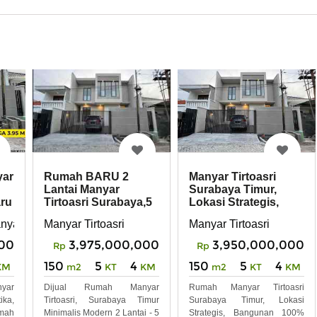
yar
Manyar Tirtoasri
Rumah BARU 2
Surabaya Timur,
Lantai Manyar
aru
Lokasi Strategis,
Tirtoasri Surabaya,5
Bangunan 100 Baru
menit dari Galaxy
anyar Tompotika
Manyar Tirtoasri
Manyar Tirtoasri
Mall
00
3,950,000,000
3,975,000,000
Rp
Rp
150
5
4
150
5
4
KM
m2
KT
KM
m2
KT
KM
yar
Rumah Manyar Tirtoasri
Dijual Rumah Manyar
ika,
Surabaya Timur, Lokasi
Tirtoasri, Surabaya Timur
mah
Strategis, Bangunan 100%
Minimalis Modern 2 Lantai - 5