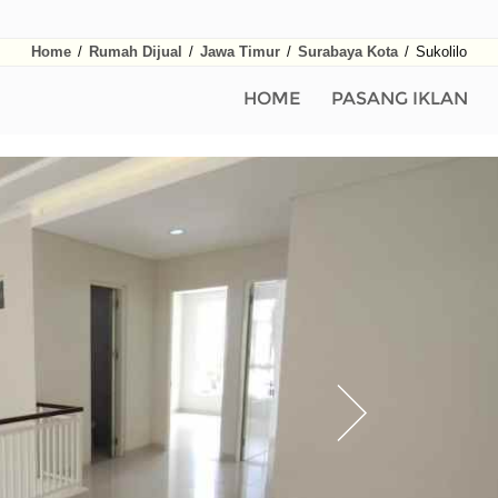
Home
/
Rumah Dijual
/
Jawa Timur
/
Surabaya Kota
/
Sukolilo
HOME
PASANG IKLAN