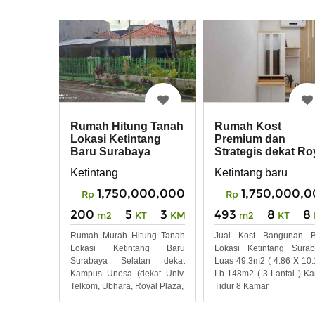
Rumah Hitung Tanah
Rumah Kost
Lokasi Ketintang
Premium dan
Baru Surabaya
Strategis dekat Ro
Selatan dekat Unesa
Plaza dan Unesa
Ketintang
Ketintang baru
Ketintang
1,750,000,000
1,750,000,
Rp
Rp
200
5
3
493
8
8
m2
KT
KM
m2
KT
Rumah Murah Hitung Tanah
Jual Kost Bangunan B
Lokasi Ketintang Baru
Lokasi Ketintang Sura
Surabaya Selatan dekat
Luas 49.3m2 ( 4.86 X 10.
Kampus Unesa (dekat Univ.
Lb 148m2 ( 3 Lantai ) K
Telkom, Ubhara, Royal Plaza,
Tidur 8 Kamar