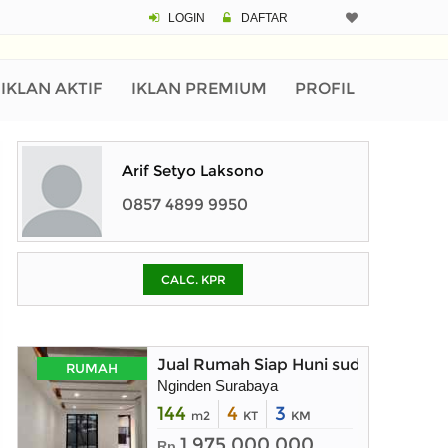
LOGIN
DAFTAR
CALCULATOR K
Harga Rp 4.
Pinjaman (PIN) 70%
IKLAN AKTIF
IKLAN PREMIUM
PROFIL
% /th
Arif Setyo Laksono
0857 4899 9950
O
CALC. KPR
Untuk hasil simulasi lai
pada kotak-kotak
Simpan Bun
Jual Rumah Siap Huni sudah Direnov
RUMAH
Nginden Surabaya
144
4
3
m2
KT
KM
1.975.000.000
Rp