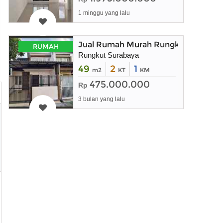
1 minggu yang lalu
Jual Rumah Murah Rungkut Surabay
RUMAH
Rungkut Surabaya
49
2
1
m2
KT
KM
475.000.000
Rp
3 bulan yang lalu