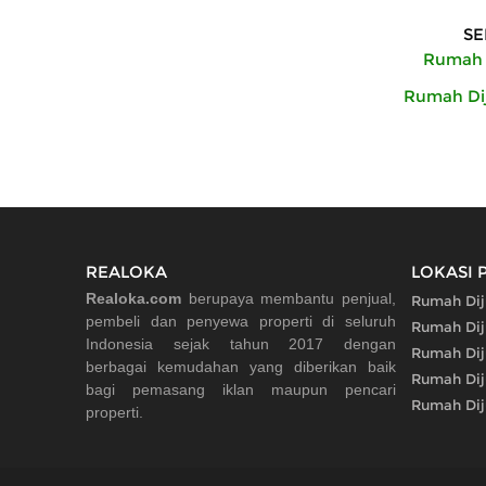
SE
Rumah D
Rumah Dij
REALOKA
LOKASI 
Realoka.com
berupaya membantu penjual,
Rumah Dij
pembeli dan penyewa properti di seluruh
Rumah Diju
Indonesia sejak tahun 2017 dengan
Rumah Dij
berbagai kemudahan yang diberikan baik
Rumah Dij
bagi pemasang iklan maupun pencari
Rumah Dij
properti.