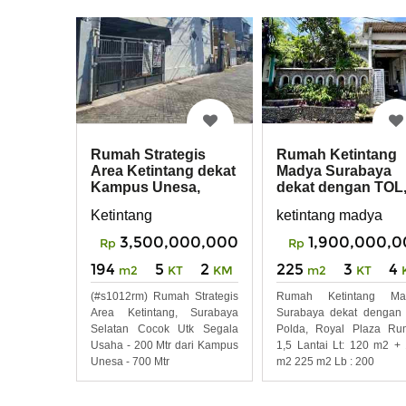
Rumah Strategis
Rumah Ketintang
Area Ketintang dekat
Madya Surabaya
Kampus Unesa,
dekat dengan TOL
Royal Plaza Mall
POLDA, Royal Pla
Ketintang
ketintang madya
3,500,000,000
1,900,000,
Rp
Rp
194
5
2
225
3
4
m2
KT
KM
m2
KT
(#s1012rm) Rumah Strategis
Rumah Ketintang Ma
Area Ketintang, Surabaya
Surabaya dekat dengan 
Selatan Cocok Utk Segala
Polda, Royal Plaza Ru
Usaha - 200 Mtr dari Kampus
1,5 Lantai Lt: 120 m2 +
Unesa - 700 Mtr
m2 225 m2 Lb : 200