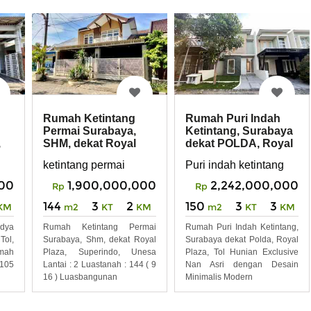
Rumah Ketintang
Rumah Puri Indah
Permai Surabaya,
Ketintang, Surabaya
,
SHM, dekat Royal
dekat POLDA, Royal
za
Plaza, SUPERINDO,
Plaza, TOL
ketintang permai
Puri indah ketintang
UN
000
1,900,000,000
2,242,000,000
Rp
Rp
144
3
2
150
3
3
KM
m2
KT
KM
m2
KT
KM
dya
Rumah Ketintang Permai
Rumah Puri Indah Ketintang,
Tol,
Surabaya, Shm, dekat Royal
Surabaya dekat Polda, Royal
mah
Plaza, Superindo, Unesa
Plaza, Tol Hunian Exclusive
 105
Lantai : 2 Luastanah : 144 ( 9
Nan Asri dengan Desain
16 ) Luasbangunan
Minimalis Modern