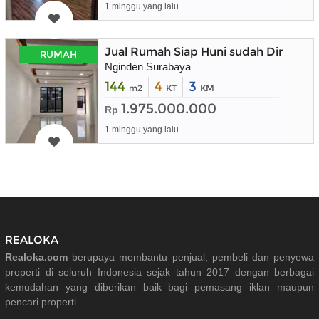
1 minggu yang lalu
Jual Rumah Siap Huni sudah Direnova
RUMAH
Nginden Surabaya
144
4
3
m2
KT
KM
1.975.000.000
Rp
1 minggu yang lalu
REALOKA
Realoka.com
berupaya membantu penjual, pembeli dan penyewa
properti di seluruh Indonesia sejak tahun 2017 dengan berbagai
kemudahan yang diberikan baik bagi pemasang iklan maupun
pencari properti.