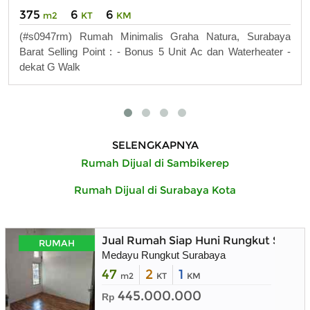
375
6
6
m2
KT
KM
(#s0947rm) Rumah Minimalis Graha Natura, Surabaya
Barat Selling Point : - Bonus 5 Unit Ac dan Waterheater -
dekat G Walk
SELENGKAPNYA
Rumah Dijual di Sambikerep
Rumah Dijual di Surabaya Kota
Jual Rumah Siap Huni Rungkut Surab
RUMAH
Medayu Rungkut Surabaya
47
2
1
m2
KT
KM
445.000.000
Rp