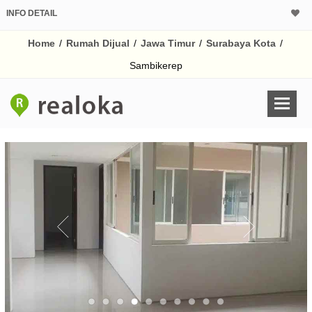
INFO DETAIL
CALCULATOR K
Home
/
Rumah Dijual
/
Jawa Timur
/
Surabaya Kota
/
Harga Rp 6.
Pinjaman (PIN) 70%
Sambikerep
% /th
O
Untuk hasil simulasi lai
pada kotak-kotak
Simpan Bun