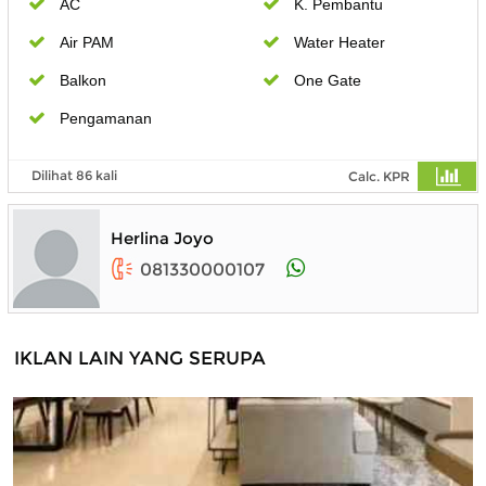
AC
K. Pembantu
Air PAM
Water Heater
Balkon
One Gate
Pengamanan
Dilihat 86 kali
Calc. KPR
Herlina Joyo
081330000107
IKLAN LAIN YANG SERUPA