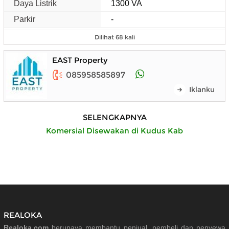
Daya Listrik
1300 VA
Parkir
-
Dilihat 68 kali
EAST Property
085958585897
Iklanku
SELENGKAPNYA
Komersial Disewakan di Kudus Kab
REALOKA
Realoka.com
berupaya membantu penjual, pembeli dan penyewa