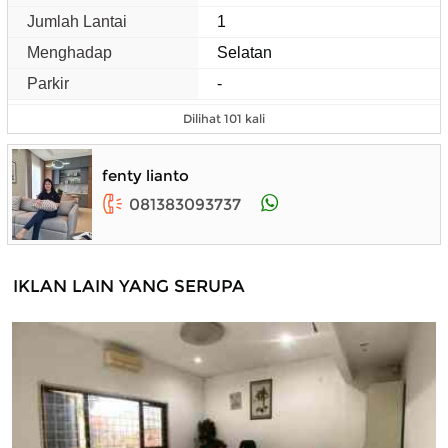
Jumlah Lantai
1
Menghadap
Selatan
Parkir
-
Dilihat 101 kali
fenty lianto
081383093737
IKLAN LAIN YANG SERUPA