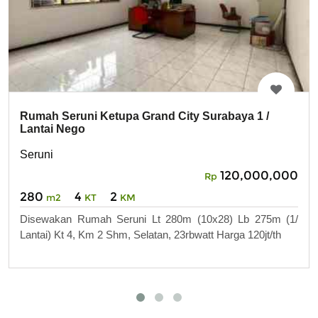
Rumah Seruni Ketupa Grand City Surabaya 1 /
Lantai Nego
Seruni
120,000,000
Rp
280
4
2
m2
KT
KM
Disewakan Rumah Seruni Lt 280m (10x28) Lb 275m (1/
Lantai) Kt 4, Km 2 Shm, Selatan, 23rbwatt Harga 120jt/th