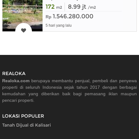
172
8.99 jt
m2
/m2
1.546.280.000
Rp
5 hari yang lalu
REALOKA
Realoka.com
berupaya membantu penjual, pembeli dan penyewa
properti di seluruh Indonesia sejak tahun 2017 dengan berbagai
kemudahan yang diberikan baik bagi pemasang iklan maupun
pencari properti.
LOKASI POPULER
Tanah Dijual di Kalisari