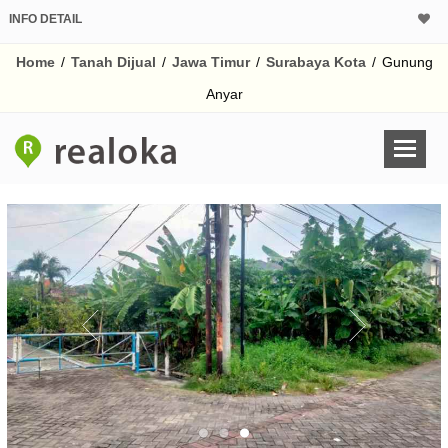
INFO DETAIL
CALCULATOR K
Home
/
Tanah Dijual
/
Jawa Timur
/
Surabaya Kota
/
Gunung
Harga
Pinjaman (PIN) 70%
Anyar
% /th
O
Untuk hasil simulasi lai
pada kotak-kotak
Simpan Bun