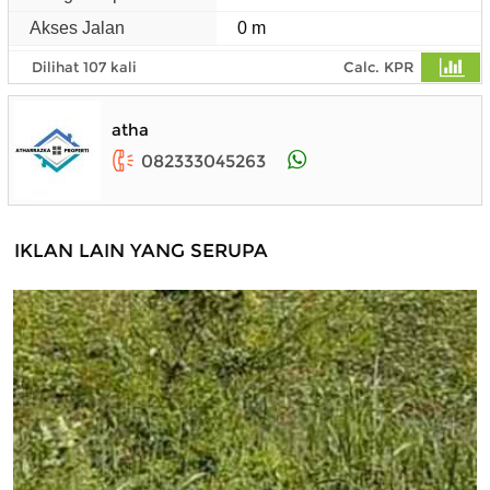
Akses Jalan
0 m
Dilihat 107 kali
Calc. KPR
atha
082333045263
IKLAN LAIN YANG SERUPA