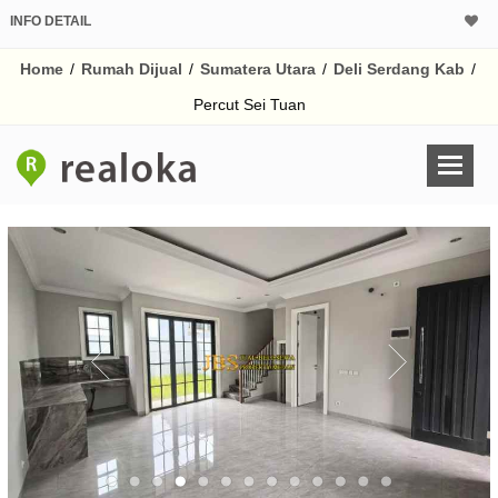
INFO DETAIL
CALCULATOR K
Home
/
Rumah Dijual
/
Sumatera Utara
/
Deli Serdang Kab
/
Harga Rp 3.
Pinjaman (PIN) 70%
Percut Sei Tuan
% /th
O
Untuk hasil simulasi lai
pada kotak-kotak
Simpan Bun