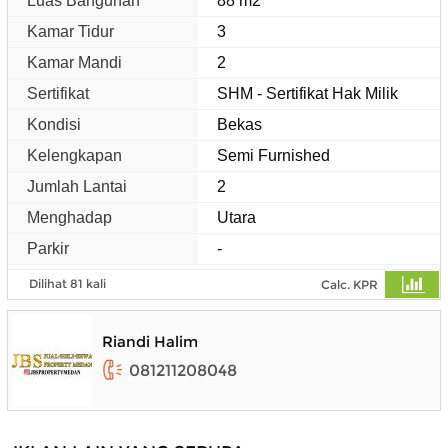
Luas Bangunan
88 m2
Kamar Tidur
3
Kamar Mandi
2
Sertifikat
SHM - Sertifikat Hak Milik
Kondisi
Bekas
Kelengkapan
Semi Furnished
Jumlah Lantai
2
Menghadap
Utara
Parkir
-
Dilihat 81 kali
Calc. KPR
Riandi Halim
081211208048