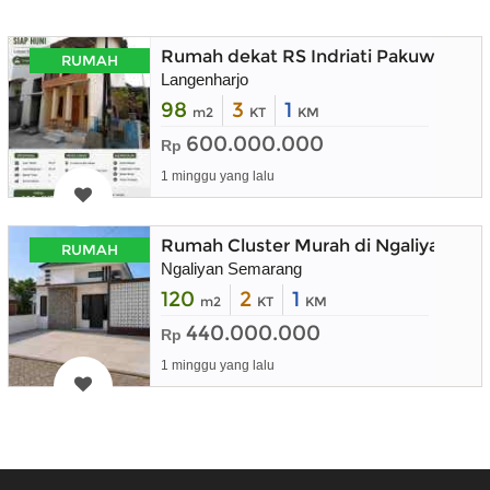
Rumah dekat RS Indriati Pakuwon Mal
RUMAH
Langenharjo
98
3
1
m2
KT
KM
600.000.000
Rp
1 minggu yang lalu
Rumah Cluster Murah di Ngaliyan Se
RUMAH
Ngaliyan Semarang
120
2
1
m2
KT
KM
440.000.000
Rp
1 minggu yang lalu