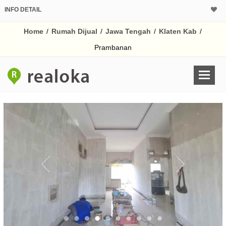
INFO DETAIL
CALCULATOR K
Home
/
Rumah Dijual
/
Jawa Tengah
/
Klaten Kab
/
Harga Rp 7
Pinjaman (PIN) 70
Prambanan
% /th
O
Untuk hasil simulasi lai
pada kotak-kotak
Simpan Bun