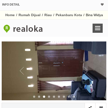
INFO DETAIL
CALCULATOR K
Home
/
Rumah Dijual
/
Riau
/
Pekanbaru Kota
/
Bina Widya
Harga Rp 6
Pinjaman (PIN) 70
% /th
O
Untuk hasil simulasi lai
pada kotak-kotak
Simpan Bun