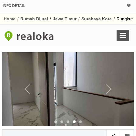
INFO DETAIL
CALCULATOR K
Home
/
Rumah Dijual
/
Jawa Timur
/
Surabaya Kota
/
Rungkut
Harga Rp 1.
Pinjaman (PIN) 70%
% /th
O
Untuk hasil simulasi lai
pada kotak-kotak
Simpan Bun