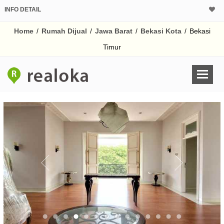
INFO DETAIL
CALCULATOR K
Home
/
Rumah Dijual
/
Jawa Barat
/
Bekasi Kota
/
Bekasi
Harga Rp 13
Pinjaman (PIN) 70%
Timur
% /th
O
Untuk hasil simulasi lai
pada kotak-kotak
Simpan Bun