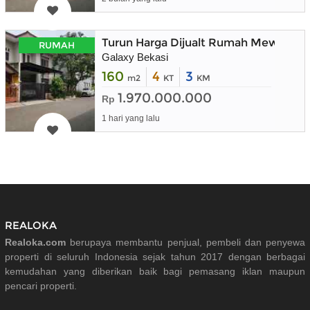
Turun Harga Dijualt Rumah Mewah Sang
RUMAH
Galaxy Bekasi
160
4
3
m2
KT
KM
1.970.000.000
Rp
1 hari yang lalu
REALOKA
Realoka.com
berupaya membantu penjual, pembeli dan penyewa
properti di seluruh Indonesia sejak tahun 2017 dengan berbagai
kemudahan yang diberikan baik bagi pemasang iklan maupun
pencari properti.