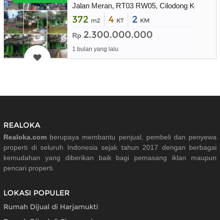
Jalan Meran, RT03 RW05, Cilodong Kel. , Cil
372
4
2
m2
KT
KM
2.300.000.000
Rp
1 bulan yang lalu
REALOKA
Realoka.com
berupaya membantu penjual, pembeli dan penyewa
properti di seluruh Indonesia sejak tahun 2017 dengan berbagai
kemudahan yang diberikan baik bagi pemasang iklan maupun
pencari properti.
LOKASI POPULER
Rumah Dijual di Harjamukti