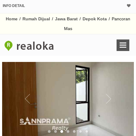
INFO DETAIL
CALCULATOR K
Home
/
Rumah Dijual
/
Jawa Barat
/
Depok Kota
/
Pancoran
Harga Rp 6
Pinjaman (PIN) 70
Mas
% /th
O
Untuk hasil simulasi lai
pada kotak-kotak
Simpan Bun