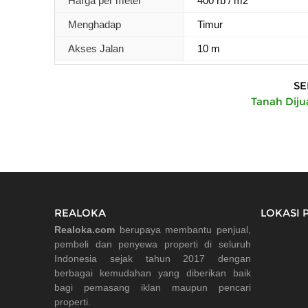
Harga per meter
400 rb / m2
Menghadap
Timur
Akses Jalan
10 m
SE
Tanah Diju
REALOKA
LOKASI 
Realoka.com
berupaya membantu penjual,
pembeli dan penyewa properti di seluruh
Indonesia sejak tahun 2017 dengan
berbagai kemudahan yang diberikan baik
bagi pemasang iklan maupun pencari
properti.