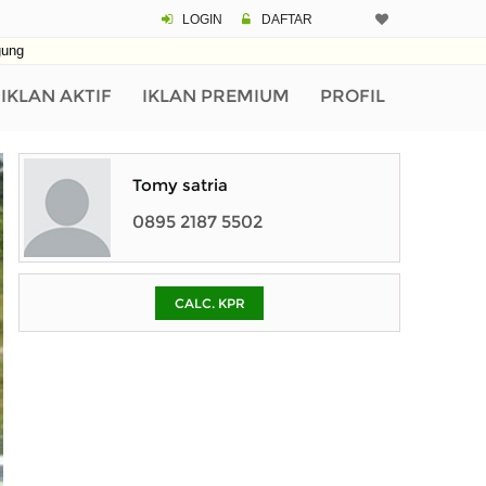
LOGIN
DAFTAR
CALCULATOR K
ung
Harga
Pinjaman (PIN) 70%
IKLAN AKTIF
IKLAN PREMIUM
PROFIL
% /th
Tomy satria
0895 2187 5502
O
CALC. KPR
Untuk hasil simulasi lai
pada kotak-kotak
Simpan Bun