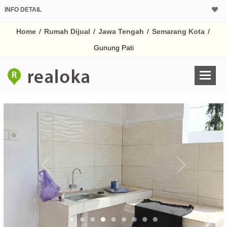
INFO DETAIL
CALCULATOR K
Home
/
Rumah Dijual
/
Jawa Tengah
/
Semarang Kota
/
Harga Rp 4
Pinjaman (PIN) 70
Gunung Pati
% /th
O
Untuk hasil simulasi lai
pada kotak-kotak
Simpan Bun