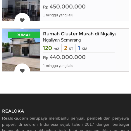
450.000.000
Rp
1 minggu yang lalu
Rumah Cluster Murah di Ngaliyan Se
RUMAH
Ngaliyan Semarang
120
2
1
m2
KT
KM
440.000.000
Rp
1 minggu yang lalu
REALOKA
Realoka.com
berupaya membantu penjual, pembeli dan penyewa
properti di seluruh Indonesia sejak tahun 2017 dengan berbagai
kemudahan yang diberikan baik bagi pemasang iklan maupun