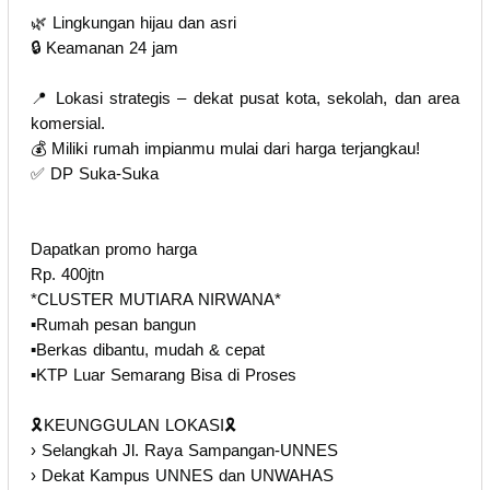
🌿 Lingkungan hijau dan asri
🔒 Keamanan 24 jam
📍 Lokasi strategis – dekat pusat kota, sekolah, dan area
komersial.
💰 Miliki rumah impianmu mulai dari harga terjangkau!
✅ DP Suka-Suka
Dapatkan promo harga
Rp. 400jtn
*CLUSTER MUTIARA NIRWANA*
▪️Rumah pesan bangun
▪️Berkas dibantu, mudah & cepat
▪️KTP Luar Semarang Bisa di Proses
🎗️KEUNGGULAN LOKASI🎗️
› Selangkah Jl. Raya Sampangan-UNNES
› Dekat Kampus UNNES dan UNWAHAS