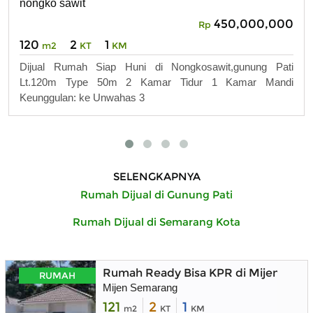
nongko sawit
450,000,000
Rp
120
2
1
m2
KT
KM
Dijual Rumah Siap Huni di Nongkosawit,gunung Pati
Lt.120m Type 50m 2 Kamar Tidur 1 Kamar Mandi
Keunggulan: ke Unwahas 3
SELENGKAPNYA
Rumah Dijual di Gunung Pati
Rumah Dijual di Semarang Kota
Rumah Ready Bisa KPR di Mijen Sem
RUMAH
Mijen Semarang
121
2
1
m2
KT
KM