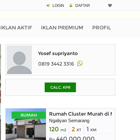
LOGIN
DAFTAR
CALCULATOR K
Harga Rp 1.
Pinjaman (PIN) 70
IKLAN AKTIF
IKLAN PREMIUM
PROFIL
% /th
Yosef supriyanto
0819 3442 3316
O
CALC. KPR
Untuk hasil simulasi lai
pada kotak-kotak
Simpan Bun
Rumah Cluster Murah di Ngaliyan S
RUMAH
Ngaliyan Semarang
120
2
1
m2
KT
KM
440.000.000
Rp