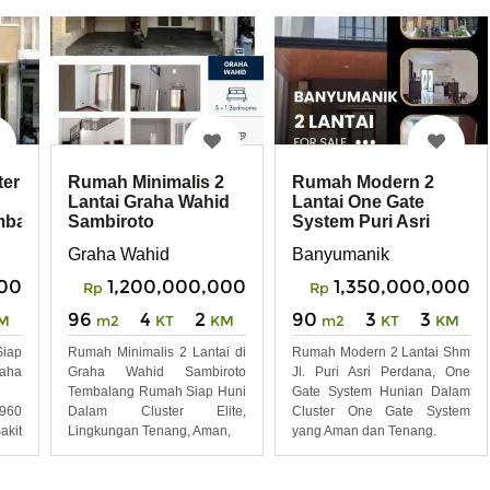
ter
Rumah Minimalis 2
Rumah Modern 2
Lantai Graha Wahid
Lantai One Gate
balang
Sambiroto
System Puri Asri
Tembalang
Perdana
Graha Wahid
Banyumanik
Banyumanik
000
1,200,000,000
1,350,000,000
Rp
Rp
96
4
2
90
3
3
M
m2
KT
KM
m2
KT
KM
iap
Rumah Minimalis 2 Lantai di
Rumah Modern 2 Lantai Shm
aha
Graha Wahid Sambiroto
Jl. Puri Asri Perdana, One
Tembalang Rumah Siap Huni
Gate System Hunian Dalam
960
Dalam Cluster Elite,
Cluster One Gate System
kit
Lingkungan Tenang, Aman,
yang Aman dan Tenang.