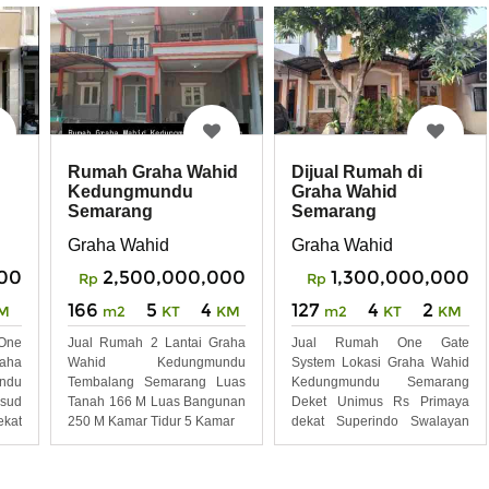
Rumah Graha Wahid
Dijual Rumah di
Kedungmundu
Graha Wahid
Semarang
Semarang
Graha Wahid
Graha Wahid
000
2,500,000,000
1,300,000,000
Rp
Rp
166
5
4
127
4
2
M
m2
KT
KM
m2
KT
KM
One
Jual Rumah 2 Lantai Graha
Jual Rumah One Gate
aha
Wahid Kedungmundu
System Lokasi Graha Wahid
ndu
Tembalang Semarang Luas
Kedungmundu Semarang
sud
Tanah 166 M Luas Bangunan
Deket Unimus Rs Primaya
ekat
250 M Kamar Tidur 5 Kamar
dekat Superindo Swalayan
Gaia