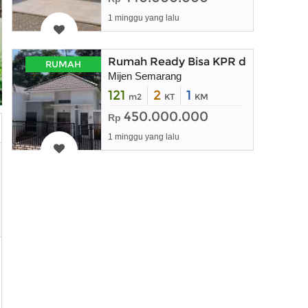
1 minggu yang lalu
Rumah Ready Bisa KPR di Mijen Se
RUMAH
Mijen Semarang
121
2
1
m2
KT
KM
450.000.000
Rp
1 minggu yang lalu