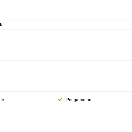
ik
te
Pengamanan