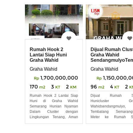
Rumah Hook 2
Dijual Rumah Clus
Lantai Siap Huni
Graha Wahid
Graha Wahid
SendangmulyoTem
Sambiroto
Semarang
Graha Wahid
Graha Wahid
Tembalang
1,700,000,000
1,150,000,
Rp
Rp
170
3
2
96
4
2
m2
KT
KM
m2
KT
K
Rumah Hook 2 Lantai Siap
Dijual Rumah S
Huni di Graha Wahid
Hunicluster Gr
Semarang Hunian Nyaman
Wahidsendangmulyo,
Dalam Cluster dengan
Tembalang Semarang
Lingkungan Tenang, Aman
Meter ke Rumah Sa
Eksklusif
Primaya1.5km ke Rs Krmt