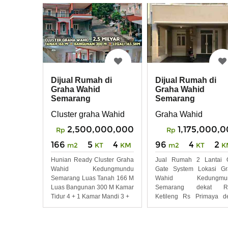
Dijual Rumah di
Dijual Rumah di
Graha Wahid
Graha Wahid
Semarang
Semarang
Cluster graha Wahid
Graha Wahid
2,500,000,000
1,175,000,
Rp
Rp
166
5
4
96
4
2
m2
KT
KM
m2
KT
K
Hunian Ready Cluster Graha
Jual Rumah 2 Lantai 
Wahid Kedungmundu
Gate System Lokasi Gr
Semarang Luas Tanah 166 M
Wahid Kedungmu
Luas Bangunan 300 M Kamar
Semarang dekat R
Tidur 4 + 1 Kamar Mandi 3 +
Ketileng Rs Primaya d
Unimus