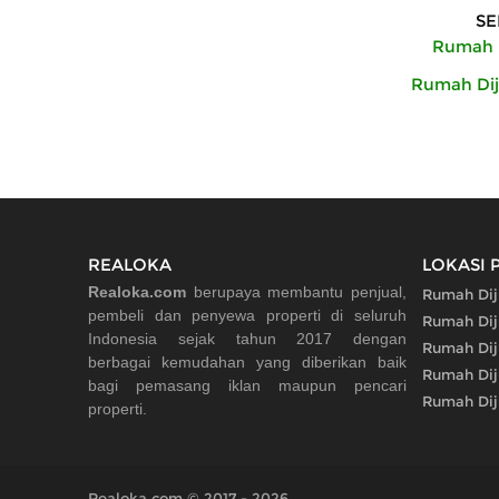
SE
Rumah D
Rumah Dij
REALOKA
LOKASI 
Realoka.com
berupaya membantu penjual,
Rumah Dij
pembeli dan penyewa properti di seluruh
Rumah Dij
Indonesia sejak tahun 2017 dengan
Rumah Dij
berbagai kemudahan yang diberikan baik
Rumah Dij
bagi pemasang iklan maupun pencari
Rumah Dij
properti.
Realoka.com © 2017 - 2026