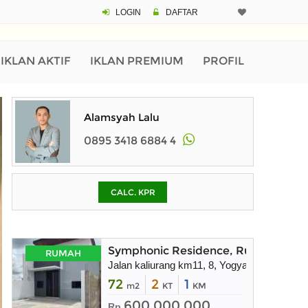
LOGIN
DAFTAR
CALCULATOR K
Harga Rp 4
Pinjaman (PIN) 70
IKLAN AKTIF
IKLAN PREMIUM
PROFIL
% /th
Alamsyah Lalu
0895 3418 6884 4
O
CALC. KPR
Untuk hasil simulasi lai
pada kotak-kotak
Simpan Bun
Symphonic Residence, Rumah dekat
RUMAH
Jalan kaliurang km11, 8, Yogyakarta
72
2
1
m2
KT
KM
600.000.000
Rp