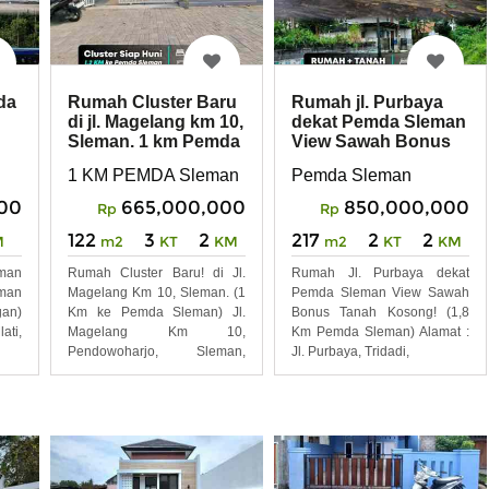
da
Rumah Cluster Baru
Rumah jl. Purbaya
di jl. Magelang km 10,
dekat Pemda Sleman
Sleman. 1 km Pemda
View Sawah Bonus
ar
Sleman
Tanah Kosong
1 KM PEMDA Sleman
Pemda Sleman
00
665,000,000
850,000,000
Rp
Rp
122
3
2
217
2
2
M
m2
KT
KM
m2
KT
KM
man
Rumah Cluster Baru! di Jl.
Rumah Jl. Purbaya dekat
eman
Magelang Km 10, Sleman. (1
Pemda Sleman View Sawah
an)
Km ke Pemda Sleman) Jl.
Bonus Tanah Kosong! (1,8
ati,
Magelang Km 10,
Km Pemda Sleman) Alamat :
Pendowoharjo, Sleman,
Jl. Purbaya, Tridadi,
Jogja