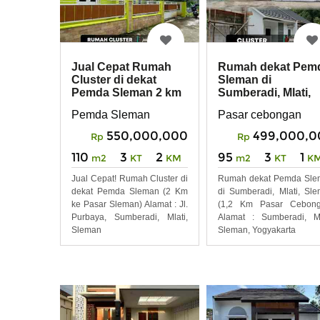
Jual Cepat Rumah
Rumah dekat Pem
Cluster di dekat
Sleman di
Pemda Sleman 2 km
Sumberadi, Mlati,
ke Pasar Sleman
Sleman 1,2 km Pas
Pemda Sleman
Pasar cebongan
550,000,000
499,000,0
Rp
Rp
110
3
2
95
3
1
m2
KT
KM
m2
KT
K
Jual Cepat! Rumah Cluster di
Rumah dekat Pemda Sle
dekat Pemda Sleman (2 Km
di Sumberadi, Mlati, Sl
ke Pasar Sleman) Alamat : Jl.
(1,2 Km Pasar Cebong
Purbaya, Sumberadi, Mlati,
Alamat : Sumberadi, Ml
Sleman
Sleman, Yogyakarta