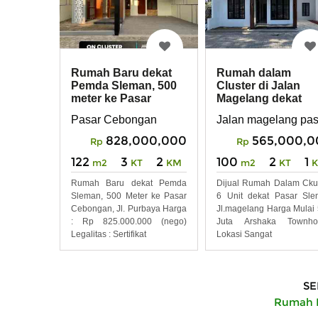
Rumah Baru dekat
Rumah dalam
Pemda Sleman, 500
Cluster di Jalan
meter ke Pasar
Magelang dekat
Cebongan, jl. Purbay
Pasar Sleman
Pasar Cebongan
Jalan magelang pas
828,000,000
565,000,0
Rp
Rp
122
3
2
100
2
1
m2
KT
KM
m2
KT
Rumah Baru dekat Pemda
Dijual Rumah Dalam Cku
Sleman, 500 Meter ke Pasar
6 Unit dekat Pasar Sl
Cebongan, Jl. Purbaya Harga
Jl.magelang Harga Mulai
: Rp 825.000.000 (nego)
Juta Arshaka Townho
Legalitas : Sertifikat
Lokasi Sangat
SE
Rumah D