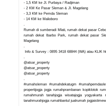
- 1,5 KM ke Jl. Purbaya / Radjiman
- 2 KM Ke Pasar Sleman & Jl. Magelang
- 3,3 KM ke Pemda Sleman
- 14 KM ke Malioboro
.
Rumah di sumberadi Mlati, rumah dekat pasar Cebo
rumah dekat Ibarbo Park, rumah dekat pasar S
Magelang
.
Info & Survey : 0895 3418 68844 (WA) atau KLIK http
.
@atsar_property
@atsar_property
@atsar_property
.
#rumahsleman #rumahdekatugm #rumahpemdasleman
propertijogja jogja rumahprambanan kopiklotok 
rumahmurah tanahjogja wisatajogja yogyakarta 
tanahmurahjogja rumahbantul jualrumah jogjaistime