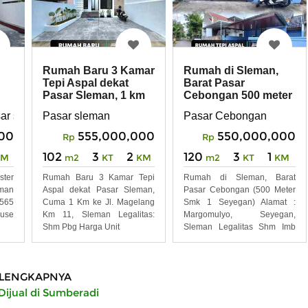
Rumah Baru 3 Kamar
Rumah di Sleman,
Tepi Aspal dekat
Barat Pasar
Pasar Sleman, 1 km
Cebongan 500 meter
ke jl. Magelang
Smk 1 Seyegan
ar sleman
Pasar sleman
Pasar Cebongan
00
555,000,000
550,000,000
Rp
Rp
102
3
2
120
3
1
KM
m2
KT
KM
m2
KT
KM
ster
Rumah Baru 3 Kamar Tepi
Rumah di Sleman, Barat
eman
Aspal dekat Pasar Sleman,
Pasar Cebongan (500 Meter
 565
Cuma 1 Km ke Jl. Magelang
Smk 1 Seyegan) Alamat :
use
Km 11, Sleman Legalitas:
Margomulyo, Seyegan,
Shm Pbg Harga Unit
Sleman Legalitas Shm Imb
Harga
LENGKAPNYA
ijual di Sumberadi