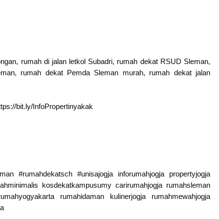
ngan, rumah di jalan letkol Subadri, rumah dekat RSUD Sleman,
leman, rumah dekat Pemda Sleman murah, rumah dekat jalan
s://bit.ly/InfoPropertinyakak
 #rumahdekatsch #unisajogja inforumahjogja propertyjogja
rumahminimalis kosdekatkampusumy carirumahjogja rumahsleman
rumahyogyakarta rumahidaman kulinerjogja rumahmewahjogja
wa