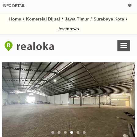
INFO DETAIL
CALCULATOR K
Home
/
Komersial Dijual
/
Jawa Timur
/
Surabaya Kota
/
Harga Rp 14
Pinjaman (PIN) 70% 
Asemrowo
% /th
O
Untuk hasil simulasi lai
pada kotak-kotak
Simpan Bun