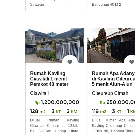
Strategis,
Bangunan 40 M 2
Rumah Kavling
Rumah Apa Adany
Ciawitali 1 menit
di Kavling Citeure
Pemkot 40 meter
5 menit Alun-Alun
Jalan Utama Ciawitali
Cimahi
Ciawitali
Citeureup Cimahi
1,200,000,000
650,000,0
Rp
Rp
128
3
2
119
3
1
m2
KT
KM
m2
KT
K
Dijual Rumah Kavling
Dijual Rumah Apa Ada
Ciawitali Cimahi Lt. 128/lb.
Kavling Citeureup Cimahi
81, 3kt/2km Hadap Utara,
119/lb. 98, 3 Kamar Tidur