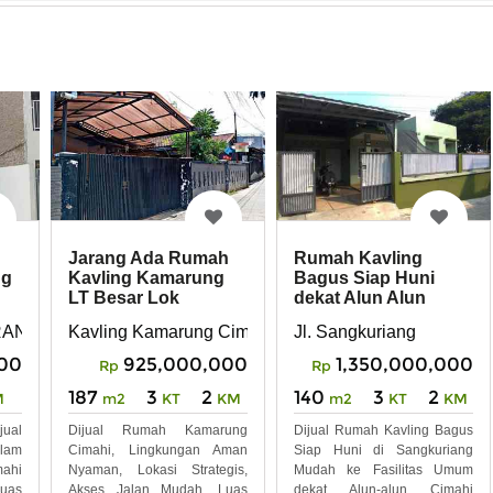
Jarang Ada Rumah
Rumah Kavling
ng
Kavling Kamarung
Bagus Siap Huni
LT Besar Lok
dekat Alun Alun
Strategis SMKN 2
Cimahi
RAN
Kavling Kamarung Cimahi
Jl. Sangkuriang
Cimah
00
925,000,000
1,350,000,000
Rp
Rp
187
3
2
140
3
2
M
m2
KT
KM
m2
KT
KM
jual
Dijual Rumah Kamarung
Dijual Rumah Kavling Bagus
lam
Cimahi, Lingkungan Aman
Siap Huni di Sangkuriang
mahi
Nyaman, Lokasi Strategis,
Mudah ke Fasilitas Umum
Luas
Akses Jalan Mudah, Luas
dekat Alun-alun Cimahi