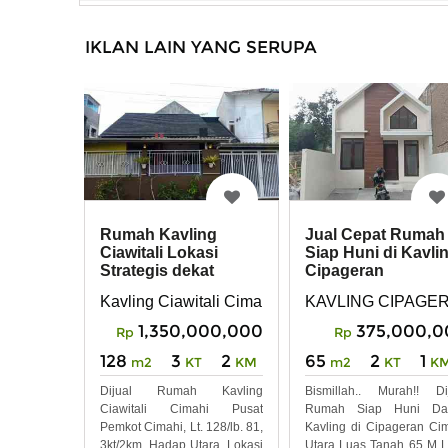
IKLAN LAIN YANG SERUPA
Rumah Kavling
Jual Cepat Rumah
Ciawitali Lokasi
Siap Huni di Kavli
Strategis dekat
Cipageran
Pemkot Cimahi
Kavling Ciawitali Cimahi
KAVLING CIPAGE
1,350,000,000
375,000,0
Rp
Rp
128
3
2
65
2
1
m2
KT
KM
m2
KT
K
Dijual Rumah Kavling
Bismillah.. Murah!! Di
Ciawitali Cimahi Pusat
Rumah Siap Huni Da
Pemkot Cimahi, Lt. 128/lb. 81,
Kavling di Cipageran Ci
3kt/2km, Hadap Utara, Lokasi
Utara Luas Tanah 65 M 