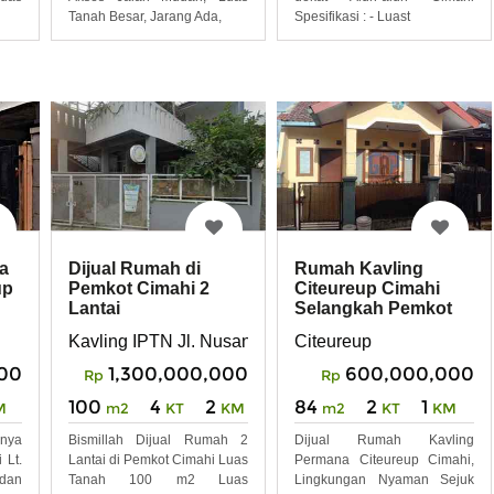
Tanah Besar, Jarang Ada,
Spesifikasi : - Luast
a
Dijual Rumah di
Rumah Kavling
up
Pemkot Cimahi 2
Citeureup Cimahi
Lantai
Selangkah Pemkot
Kavling IPTN Jl. Nusantara Raya No. 32 A
Citeureup
00
1,300,000,000
600,000,000
Rp
Rp
100
4
2
84
2
1
M
m2
KT
KM
m2
KT
KM
nya
Bismillah Dijual Rumah 2
Dijual Rumah Kavling
 Lt.
Lantai di Pemkot Cimahi Luas
Permana Citeureup Cimahi,
 dan
Tanah 100 m2 Luas
Lingkungan Nyaman Sejuk