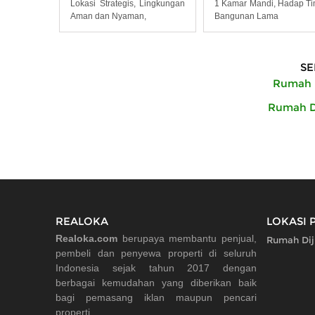
Lokasi Strategis, Lingkungan
1 Kamar Mandi, Hadap Ti
Aman dan Nyaman,
Bangunan Lama
SE
Rumah D
Rumah Di
REALOKA
LOKASI 
Realoka.com
berupaya membantu penjual,
Rumah Dij
pembeli dan penyewa properti di seluruh
Indonesia sejak tahun 2017 dengan
berbagai kemudahan yang diberikan baik
bagi pemasang iklan maupun pencari
properti.