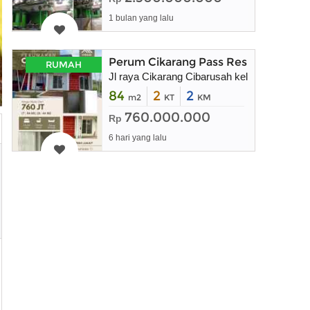
1 bulan yang lalu
Perum Cikarang Pass Residence
RUMAH
Jl raya Cikarang Cibarusah kel sukaresmi k
84
2
2
m2
KT
KM
760.000.000
Rp
6 hari yang lalu