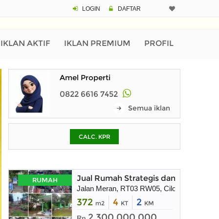
LOGIN
DAFTAR
CALCULATOR K
Harga Rp 6
Pinjaman (PIN) 70
IKLAN AKTIF
IKLAN PREMIUM
PROFIL
Amel Properti
% /th
0822 6616 7452
Semua iklan
O
CALC. KPR
Untuk hasil simulasi lai
pada kotak-kotak
Simpan Bun
Jual Rumah Strategis dan Lahan Mas
RUMAH
Jalan Meran, RT03 RW05, Cilodong Kel. , Ci
372
4
2
m2
KT
KM
2.300.000.000
Rp