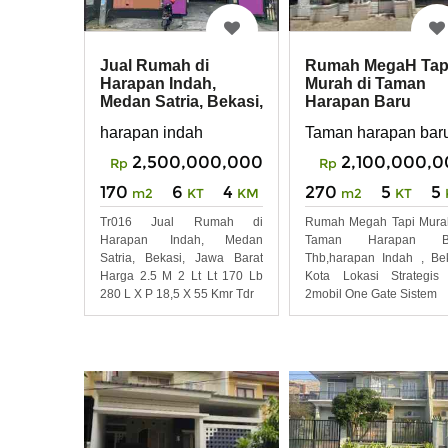
Jual Rumah di
Rumah MegaH Tap
Harapan Indah,
Murah di Taman
Medan Satria, Bekasi,
Harapan Baru
Jawa Barat
THB,harapan Inda
harapan indah
Taman harapan baru,
Bekasi
2,500,000,000
2,100,000,
Rp
Rp
170
6
4
270
5
5
m2
KT
KM
m2
KT
Tr016 Jual Rumah di
Rumah Megah Tapi Mura
Harapan Indah, Medan
Taman Harapan B
Satria, Bekasi, Jawa Barat
Thb,harapan Indah , Be
Harga 2.5 M 2 Lt Lt 170 Lb
Kota Lokasi Strategis
280 L X P 18,5 X 55 Kmr Tdr
2mobil One Gate Sistem