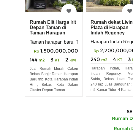
Rumah dekat Livi
Rumah Elit Harga Irit
Plaza di Harapan
Depan Taman di
Indah Regency
Taman Harapan
Bekasi
Baru, Harapan Indah
Harapan Indah Reg
Taman harapan baru, THB, harapan indah , HI , Me
2,700,000,0
1,500,000,000
Rp
Rp
240
4
3
144
3
2
m2
KT
m2
KT
KM
Harapan Indah, Hara
Jual Rumah Murah Cakep
Indah Regency, Me
Bebas Banjir Taman Harapan
Satria, Bekasi Luas Ta
Baru,thb, Kota Harapan Indah
240 m2 Luas Bangunan:
Hi , Bekasi Kota Dalam
m2 Kamar Tidur: 4 Kamar
Cluster Depan Taman
SE
Rumah Di
Rumah Di