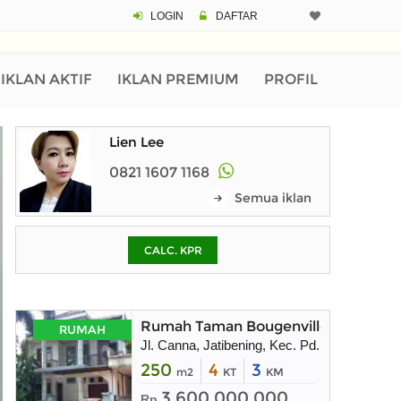
LOGIN
DAFTAR
CALCULATOR K
Harga Rp 1.
Pinjaman (PIN) 70%
IKLAN AKTIF
IKLAN PREMIUM
PROFIL
Lien Lee
% /th
0821 1607 1168
Semua iklan
O
CALC. KPR
Untuk hasil simulasi lai
pada kotak-kotak
Simpan Bun
Rumah Taman Bougenville Estate, Ja
RUMAH
Jl. Canna, Jatibening, Kec. Pd. Gede, Kota
250
4
3
m2
KT
KM
3.600.000.000
Rp