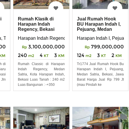
Rumah Klasik di
Jual Rumah Hook
i
Harapan Indah
BU Harapan Indah I,
Regency, Bekasi
Pejuang, Medan
h,
Harapan Indah Regency, Medan Satria, Bekasi
Harapan Indah I, Pejuang
 THB , harapan indah , medan satria , bekasi utara , bekais ko
3,100,000,000
799,000,000
000
Rp
Rp
240
4
3
124
3
2
m2
KT
KM
m2
KT
KM
KM
Rumah Classic di Harapan
Tr1774 Jual Rumah Hook Bu
h di
Indah Regency, Medan
Harapan Indah I, Pejuang,
aru
Satria, Kota Harapan Indah,
Medan Satria, Bekasi, Jawa
kasi
Bekasi Luas Tanah : 240 m2
Barat Harga Jual Rp 799 Jt
 Jln
Luas Bangunan : -+350
(mau Pindah ke