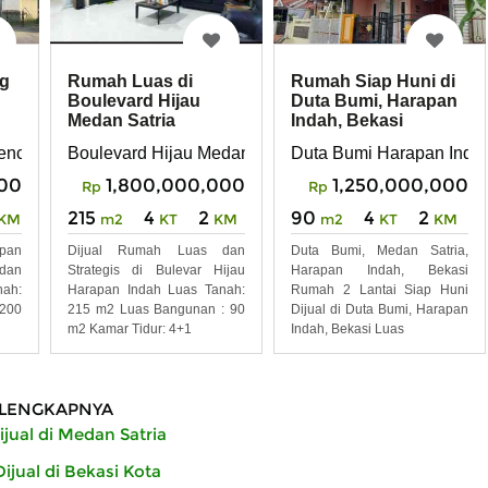
ng
Rumah Luas di
Rumah Siap Huni di
Boulevard Hijau
Duta Bumi, Harapan
Medan Satria
Indah, Bekasi
Harapan Indah
ency
Boulevard Hijau Medan Satria Harapan Indah Bekasi
Duta Bumi Harapan Inda
dan satria , bekasi utara, bekasi kota
00
1,800,000,000
1,250,000,000
Rp
Rp
215
4
2
90
4
2
KM
m2
KT
KM
m2
KT
KM
pan
Dijual Rumah Luas dan
Duta Bumi, Medan Satria,
dan
Strategis di Bulevar Hijau
Harapan Indah, Bekasi
nah:
Harapan Indah Luas Tanah:
Rumah 2 Lantai Siap Huni
 200
215 m2 Luas Bangunan : 90
Dijual di Duta Bumi, Harapan
m2 Kamar Tidur: 4+1
Indah, Bekasi Luas
LENGKAPNYA
jual di Medan Satria
jual di Bekasi Kota