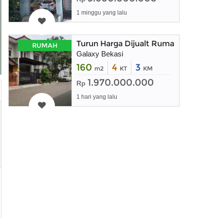
1 minggu yang lalu
Turun Harga Dijualt Rumah Mewah Sa
RUMAH
Galaxy Bekasi
160
4
3
m2
KT
KM
1.970.000.000
Rp
1 hari yang lalu