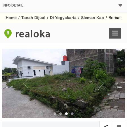
INFO DETAIL
CALCULATOR K
Home
/
Tanah Dijual
/
Di Yogyakarta
/
Sleman Kab
/
Berbah
Harga
Pinjaman (PIN) 70
% /th
O
Untuk hasil simulasi lai
pada kotak-kotak
Simpan Bun