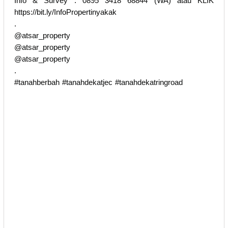
Info & Survey : 0895 3418 68844 (WA) atau KLIK
https://bit.ly/InfoPropertinyakak
.
@atsar_property
@atsar_property
@atsar_property
.
#tanahberbah #tanahdekatjec #tanahdekatringroad