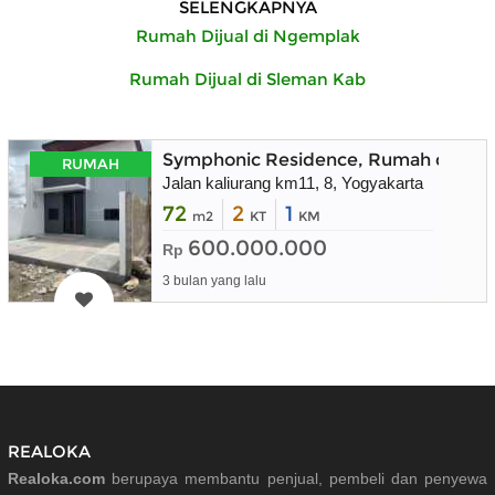
SELENGKAPNYA
Rumah Dijual di Ngemplak
Rumah Dijual di Sleman Kab
Symphonic Residence, Rumah dekat 
RUMAH
Jalan kaliurang km11, 8, Yogyakarta
72
2
1
m2
KT
KM
600.000.000
Rp
3 bulan yang lalu
REALOKA
Realoka.com
berupaya membantu penjual, pembeli dan penyewa