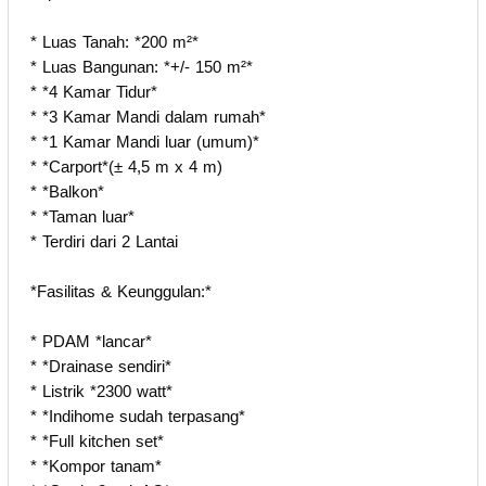
* Luas Tanah: *200 m²*
* Luas Bangunan: *+/- 150 m²*
* *4 Kamar Tidur*
* *3 Kamar Mandi dalam rumah*
* *1 Kamar Mandi luar (umum)*
* *Carport*(± 4,5 m x 4 m)
* *Balkon*
* *Taman luar*
* Terdiri dari 2 Lantai
*Fasilitas & Keunggulan:*
* PDAM *lancar*
* *Drainase sendiri*
* Listrik *2300 watt*
* *Indihome sudah terpasang*
* *Full kitchen set*
* *Kompor tanam*