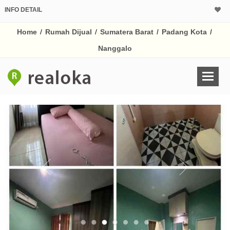
INFO DETAIL
CALCULATOR K
Home
/
Rumah Dijual
/
Sumatera Barat
/
Padang Kota
/
Harga Rp 1.
Pinjaman (PIN) 70%
Nanggalo
% /th
O
Untuk hasil simulasi lai
pada kotak-kotak
Simpan Bun