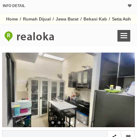
INFO DETAIL
CALCULATOR K
Home
/
Rumah Dijual
/
Jawa Barat
/
Bekasi Kab
/
Setia Asih
Harga Rp 9
Pinjaman (PIN) 70
% /th
O
Untuk hasil simulasi lai
pada kotak-kotak
Simpan Bun