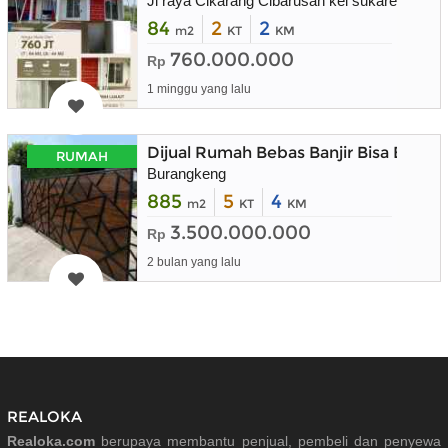
Jl raya Cikarang Cibarusah kel sukaresmi kec
84
2
2
m2
KT
KM
760.000.000
Rp
1 minggu yang lalu
Dijual Rumah Bebas Banjir Bisa Buat 
RUMAH
Burangkeng
885
5
4
m2
KT
KM
3.500.000.000
Rp
2 bulan yang lalu
REALOKA
Realoka.com
berupaya membantu penjual, pembeli dan penyewa