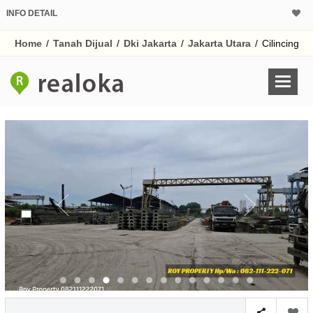
INFO DETAIL
CALCULATOR K
Home
/
Tanah Dijual
/
Dki Jakarta
/
Jakarta Utara
/
Cilincing
Harga
Pinjaman (PIN) 70% 
% /th
O
Untuk hasil simulasi lai
pada kotak-kotak
Simpan Bun