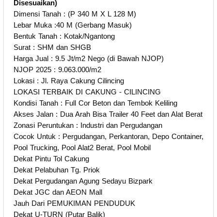
Disesuaikan)
Dimensi Tanah : (P 340 M X L 128 M)
Lebar Muka :40 M (Gerbang Masuk)
Bentuk Tanah : Kotak/Ngantong
Surat : SHM dan SHGB
Harga Jual : 9.5 Jt/m2 Nego (di Bawah NJOP)
NJOP 2025 : 9.063.000/m2
Lokasi : Jl. Raya Cakung Cilincing
LOKASI TERBAIK DI CAKUNG - CILINCING
Kondisi Tanah : Full Cor Beton dan Tembok Keliling
Akses Jalan : Dua Arah Bisa Trailer 40 Feet dan Alat Berat
Zonasi Peruntukan : Industri dan Pergudangan
Cocok Untuk : Pergudangan, Perkantoran, Depo Container,
Pool Trucking, Pool Alat2 Berat, Pool Mobil
Dekat Pintu Tol Cakung
Dekat Pelabuhan Tg. Priok
Dekat Pergudangan Agung Sedayu Bizpark
Dekat JGC dan AEON Mall
Jauh Dari PEMUKIMAN PENDUDUK
Dekat U-TURN (Putar Balik)