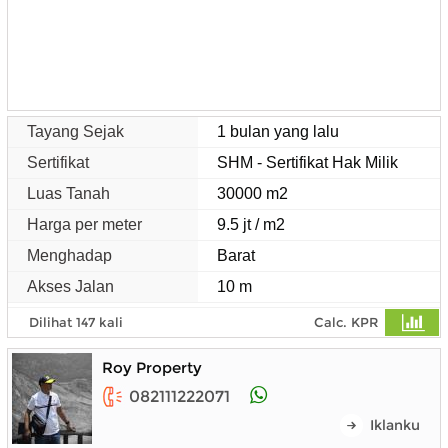
Tayang Sejak
1 bulan yang lalu
Sertifikat
SHM - Sertifikat Hak Milik
Luas Tanah
30000 m2
Harga per meter
9.5 jt / m2
Menghadap
Barat
Akses Jalan
10 m
Dilihat 147 kali
Calc. KPR
Roy Property
082111222071
Iklanku