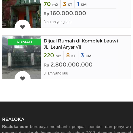
70
3
1
m2
KT
KM
160.000.000
Rp
3 bulan yang lalu
Dijual Rumah di Komplek Leuwi Anya
RUMAH
JL. Leuwi Anyar VII
220
8
3
m2
KT
KM
2.800.000.000
Rp
8 jam yang lalu
REALOKA
Realoka.com
berupaya membantu penjual, pembeli dan penyewa
properti di seluruh Indonesia sejak tahun 2017 dengan berbagai