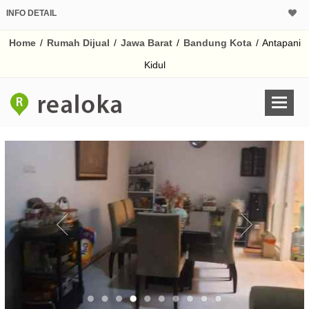
INFO DETAIL
CALCULATOR K
Home
/
Rumah Dijual
/
Jawa Barat
/
Bandung Kota
/
Antapani
Harga Rp 2.
Pinjaman (PIN) 70%
Kidul
% /th
O
Untuk hasil simulasi lai
pada kotak-kotak
Simpan Bun