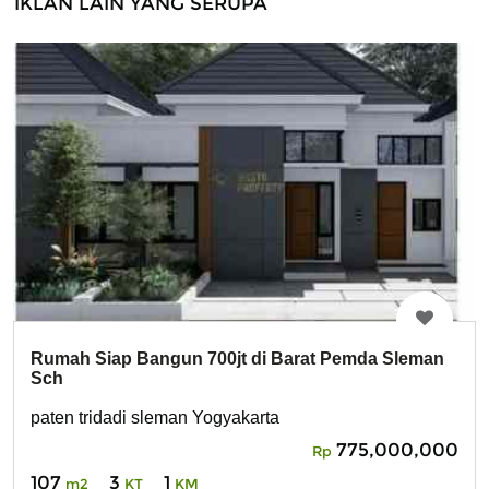
IKLAN LAIN YANG SERUPA
Rumah Siap Bangun 700jt di Barat Pemda Sleman
Sch
paten tridadi sleman Yogyakarta
775,000,000
Rp
107
3
1
m2
KT
KM