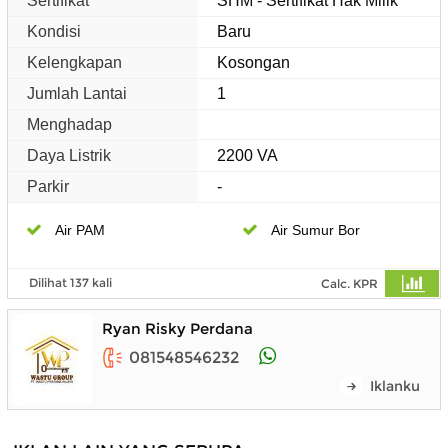
Sertifikat
SHM - Sertifikat Hak Milik
Kondisi
Baru
Kelengkapan
Kosongan
Jumlah Lantai
1
Menghadap
Daya Listrik
2200 VA
Parkir
-
Air PAM
Air Sumur Bor
Dilihat 137 kali
Calc. KPR
Ryan Risky Perdana
081548546232
Iklanku