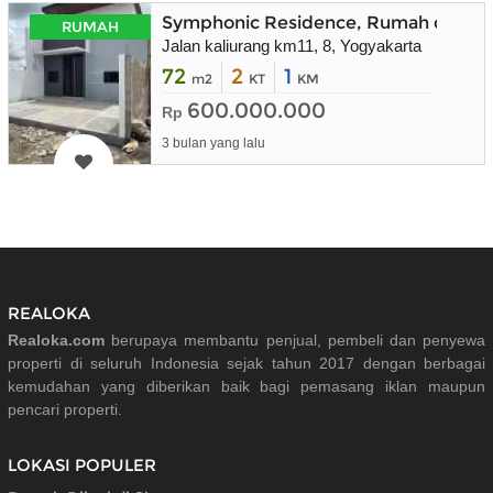
Symphonic Residence, Rumah dekat 
RUMAH
Jalan kaliurang km11, 8, Yogyakarta
72
2
1
m2
KT
KM
600.000.000
Rp
3 bulan yang lalu
REALOKA
Realoka.com
berupaya membantu penjual, pembeli dan penyewa
properti di seluruh Indonesia sejak tahun 2017 dengan berbagai
kemudahan yang diberikan baik bagi pemasang iklan maupun
pencari properti.
LOKASI POPULER