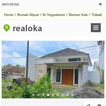
INFO DETAIL
CALCULATOR K
Home
/
Rumah Dijual
/
Di Yogyakarta
/
Sleman Kab
/
Tridadi
Harga Rp 7
Pinjaman (PIN) 70
% /th
O
Untuk hasil simulasi lai
pada kotak-kotak
Simpan Bun