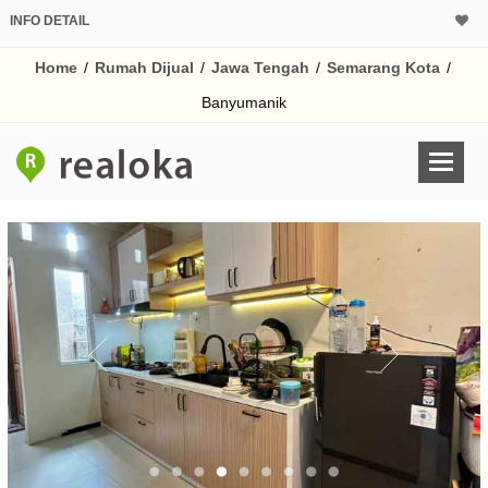
INFO DETAIL
CALCULATOR K
Home
/
Rumah Dijual
/
Jawa Tengah
/
Semarang Kota
/
Harga Rp 8
Pinjaman (PIN) 70
Banyumanik
% /th
O
Untuk hasil simulasi lai
pada kotak-kotak
Simpan Bun