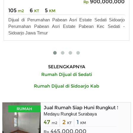
900,000,000
Rp
105
6
5
m2
KT
KM
Dijual di Perumahan Pabean Asri Estate Sedati Sidoarjo
Perumahan Pabean Asri Estate Pabean Kec Sedati -
Sidoarjo Jawa Timur
SELENGKAPNYA
Rumah Dijual di Sedati
Rumah Dijual di Sidoarjo Kab
Jual Rumah Siap Huni Rungkut Surab
RUMAH
Medayu Rungkut Surabaya
47
2
1
m2
KT
KM
445.000.000
Rp