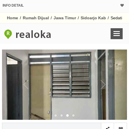
INFO DETAIL
CALCULATOR K
Home
/
Rumah Dijual
/
Jawa Timur
/
Sidoarjo Kab
/
Sedati
Harga Rp 5
Pinjaman (PIN) 70
% /th
O
Untuk hasil simulasi lai
pada kotak-kotak
Simpan Bun